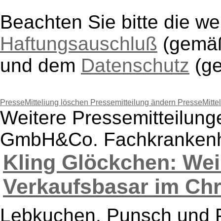
Beachten Sie bitte die w
Haftungsauschluß
(gem
und dem
Datenschutz
(g
PresseMitteliung löschen
Pressemitteilung ändern
PresseMitte
Weitere Pressemitteilun
GmbH&Co. Fachkranken
Kling Glöckchen: We
Verkaufsbasar im Chr
Lebkuchen, Punsch und Pl