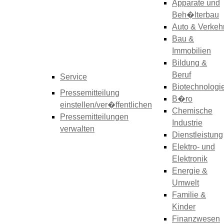
Apparate und
Beh�lterbau
Auto & Verkeh
Bau &
Immobilien
Bildung &
Beruf
Service
Biotechnologi
Pressemitteilung
B�ro
einstellen/ver�ffentlichen
Chemische
Pressemitteilungen
Industrie
verwalten
Dienstleistung
Elektro- und
Elektronik
Energie &
Umwelt
Familie &
Kinder
Finanzwesen