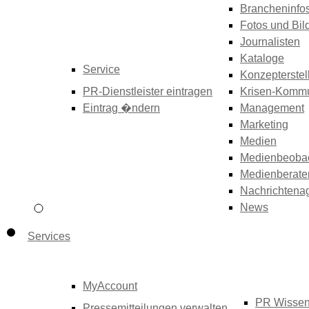
Brancheninfo
Fotos und Bil
Journalisten
Kataloge
Service
Konzepterstel
PR-Dienstleister eintragen
Krisen-Kommu
Eintrag �ndern
Management
Marketing
Medien
Medienbeoba
Medienberate
Nachrichtena
News
Services
MyAccount
PR Wisse
Pressemitteilungen verwalten