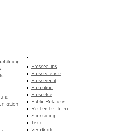
erbildung
Presseclubs
s
Pressedienste
der
Presserecht
Promotion
Prospekte
lung
Public Relations
nikation
Recherche-Hilfen
Sponsoring
Texte
Verb�nde