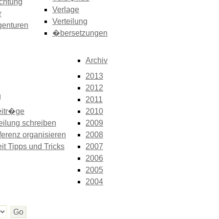
chtung
Verlage
r
Verteilung
genturen
�bersetzungen
Archiv
2013
2012
n
2011
itr�ge
2010
eilung schreiben
2009
erenz organisieren
2008
it Tipps und Tricks
2007
2006
2005
2004