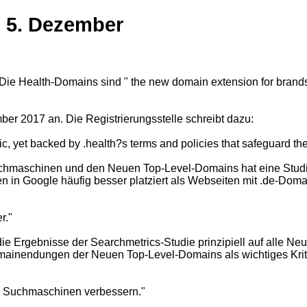
 5. Dezember
ie Health-Domains sind " the new domain extension for brands,
ber 2017 an. Die Registrierungsstelle schreibt dazu:
lic, yet backed by .health?s terms and policies that safeguard th
aschinen und den Neuen Top-Level-Domains hat eine Studie v
n in Google häufig besser platziert als Webseiten mit .de-Do
r."
die Ergebnisse der Searchmetrics-Studie prinzipiell auf alle N
Domainendungen der Neuen Top-Level-Domains als wichtiges Kri
in Suchmaschinen verbessern."