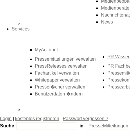
Medienbeoba
Medienberate
Nachrichtena
News
Services
MyAccount
PR Wisse
Pressemitteilungen verwalten
PressReleases verwalten
PR Fachbe
Fachartikel verwalten
Pressemitt
Whitepaper verwalten
Pressekonf
Pressef�cher verwalten
Pressearbe
Benutzerdaten �ndern
Login
|
kostenlos registrieren
|
Passwort vergessen ?
Suche
in