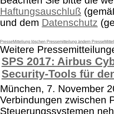
Beachten Sie bitte die w
Haftungsauschluß
(gem
und dem
Datenschutz
(g
PresseMitteliung löschen
Pressemitteilung ändern
PresseMitte
Weitere Pressemitteilung
SPS 2017: Airbus Cybe
Security-Tools für den
München, 7. November 20
Verbindungen zwischen P
Steuerungssystemen nehm