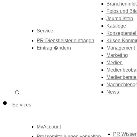
Brancheninfo
Fotos und Bil
Journalisten
Kataloge
Service
Konzepterstel
PR-Dienstleister eintragen
Krisen-Kommu
Eintrag �ndern
Management
Marketing
Medien
Medienbeoba
Medienberate
Nachrichtena
News
Services
MyAccount
PR Wisse
Pressemitteilungen verwalten