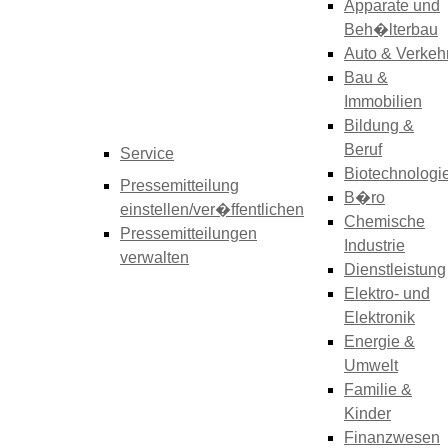
Apparate und
Beh�lterbau
Auto & Verkeh
Bau &
Immobilien
Bildung &
Beruf
Service
Biotechnologi
Pressemitteilung
B�ro
einstellen/ver�ffentlichen
Chemische
Pressemitteilungen
Industrie
verwalten
Dienstleistung
Elektro- und
Elektronik
Energie &
Umwelt
Familie &
Kinder
Finanzwesen