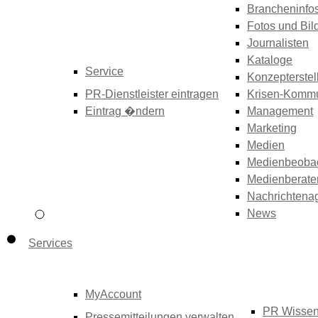
Brancheninfo
Fotos und Bil
Journalisten
Kataloge
Service
Konzepterstel
PR-Dienstleister eintragen
Krisen-Kommu
Eintrag �ndern
Management
Marketing
Medien
Medienbeoba
Medienberate
Nachrichtena
News
Services
MyAccount
PR Wisse
Pressemitteilungen verwalten