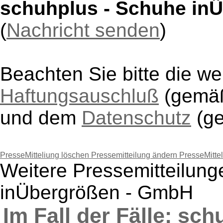
schuhplus - Schuhe in
(
Nachricht senden
)
Beachten Sie bitte die w
Haftungsauschluß
(gem
und dem
Datenschutz
(g
PresseMitteliung löschen
Pressemitteilung ändern
PresseMitte
Weitere Pressemitteilun
inÜbergrößen - GmbH
Im Fall der Fälle: sc