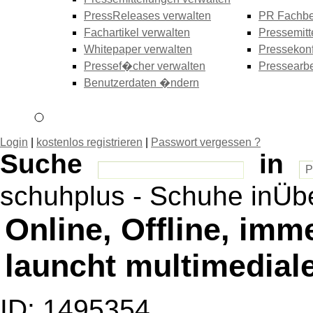
PressReleases verwalten
PR Fachbe
Fachartikel verwalten
Pressemitt
Whitepaper verwalten
Pressekonf
Pressef�cher verwalten
Pressearbe
Benutzerdaten �ndern
Login
|
kostenlos registrieren
|
Passwort vergessen ?
Suche
in
schuhplus - Schuhe inÜ
Online, Offline, imm
launcht multimedial
ID: 1495354