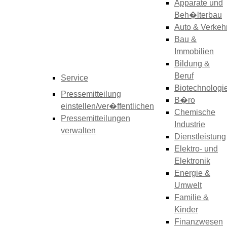
Apparate und
Beh�lterbau
Auto & Verkeh
Bau &
Immobilien
Bildung &
Beruf
Service
Biotechnologi
Pressemitteilung
B�ro
einstellen/ver�ffentlichen
Chemische
Pressemitteilungen
Industrie
verwalten
Dienstleistung
Elektro- und
Elektronik
Energie &
Umwelt
Familie &
Kinder
Finanzwesen