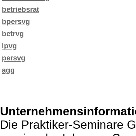
betriebsrat
bpersvg
betrvg
lpvg
persvg
agg
Unternehmensinformatio
Die Praktiker-Seminare G