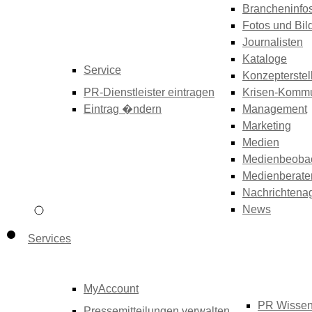
Brancheninfo
Fotos und Bil
Journalisten
Kataloge
Service
Konzepterstel
PR-Dienstleister eintragen
Krisen-Kommu
Eintrag �ndern
Management
Marketing
Medien
Medienbeoba
Medienberate
Nachrichtena
News
Services
MyAccount
PR Wisse
Pressemitteilungen verwalten