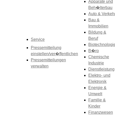
Apparate und
Beh�lterbau
Auto & Verkeh
Bau &
Immobilien
Bildung &
Beruf
Service
Biotechnologi
Pressemitteilung
B�ro
einstellen/ver�ffentlichen
Chemische
Pressemitteilungen
Industrie
verwalten
Dienstleistung
Elektro- und
Elektronik
Energie &
Umwelt
Familie &
Kinder
Finanzwesen