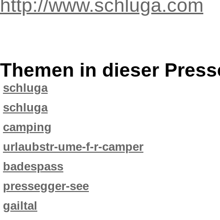
http://www.schluga.com
Themen in dieser Press
schluga
schluga
camping
urlaubstr-ume-f-r-camper
badespass
pressegger-see
gailtal