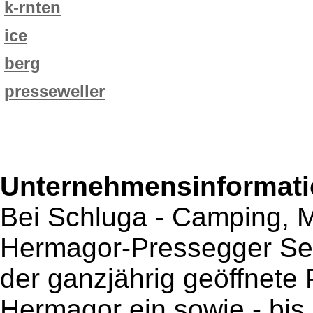
k-rnten
ice
berg
presseweller
Unternehmensinformatio
Bei Schluga - Camping, 
Hermagor-Pressegger See
der ganzjährig geöffnete
Hermagor ein sowie - bis