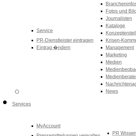
Brancheninfo
Fotos und Bil
Journalisten
Kataloge
Service
Konzepterstel
PR-Dienstleister eintragen
Krisen-Kommu
Eintrag �ndern
Management
Marketing
Medien
Medienbeoba
Medienberate
Nachrichtena
News
Services
MyAccount
PR Wisse
Pressemitteilungen verwalten