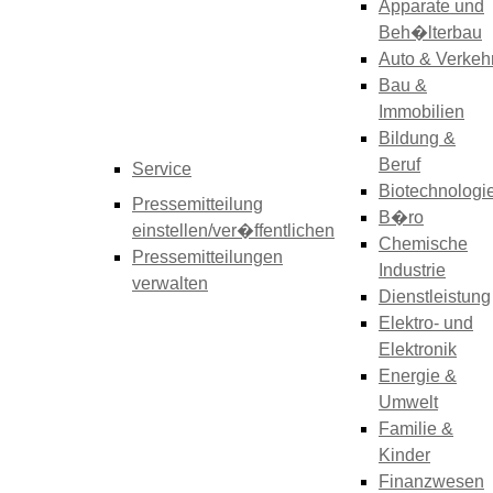
Apparate und
Beh�lterbau
Auto & Verkeh
Bau &
Immobilien
Bildung &
Beruf
Service
Biotechnologi
Pressemitteilung
B�ro
einstellen/ver�ffentlichen
Chemische
Pressemitteilungen
Industrie
verwalten
Dienstleistung
Elektro- und
Elektronik
Energie &
Umwelt
Familie &
Kinder
Finanzwesen