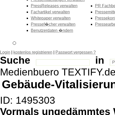
PressReleases verwalten
PR Fachbe
Fachartikel verwalten
Pressemitt
Whitepaper verwalten
Pressekonf
Pressef�cher verwalten
Pressearbe
Benutzerdaten �ndern
Login
|
kostenlos registrieren
|
Passwort vergessen ?
Suche
in
Medienbuero TEXTIFY.d
Gebäude-Vitalisieru
ID: 1495303
Vormals ungedämmtes 