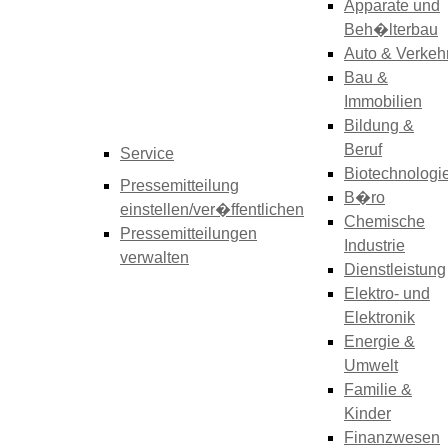
Apparate und
Beh�lterbau
Auto & Verkeh
Bau &
Immobilien
Bildung &
Beruf
Service
Biotechnologi
Pressemitteilung
B�ro
einstellen/ver�ffentlichen
Chemische
Pressemitteilungen
Industrie
verwalten
Dienstleistung
Elektro- und
Elektronik
Energie &
Umwelt
Familie &
Kinder
Finanzwesen