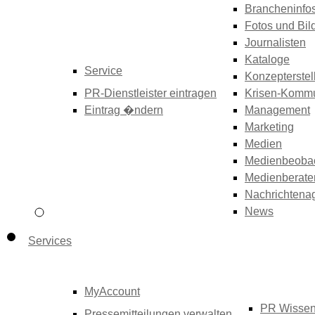
Brancheninfo
Fotos und Bil
Journalisten
Kataloge
Service
Konzepterstel
PR-Dienstleister eintragen
Krisen-Kommu
Eintrag �ndern
Management
Marketing
Medien
Medienbeoba
Medienberate
Nachrichtena
News
Services
MyAccount
PR Wisse
Pressemitteilungen verwalten