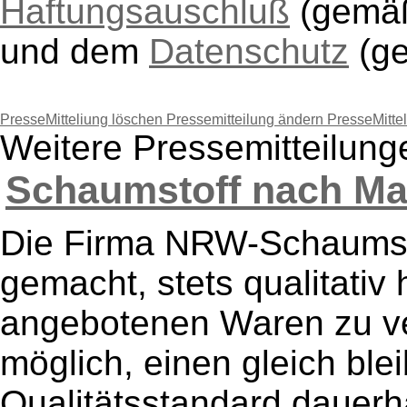
Haftungsauschluß
(gem
und dem
Datenschutz
(g
PresseMitteliung löschen
Pressemitteilung ändern
PresseMitte
Weitere Pressemitteilun
Schaumstoff nach Maß 
Die Firma NRW-Schaumsto
gemacht, stets qualitativ 
angebotenen Waren zu ve
möglich, einen gleich bl
Qualitätsstandard dauerh