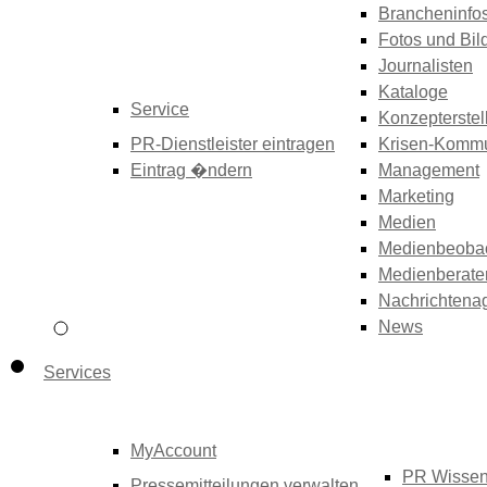
Brancheninfo
Fotos und Bil
Journalisten
Kataloge
Service
Konzepterstel
PR-Dienstleister eintragen
Krisen-Kommu
Eintrag �ndern
Management
Marketing
Medien
Medienbeoba
Medienberate
Nachrichtena
News
Services
MyAccount
PR Wisse
Pressemitteilungen verwalten