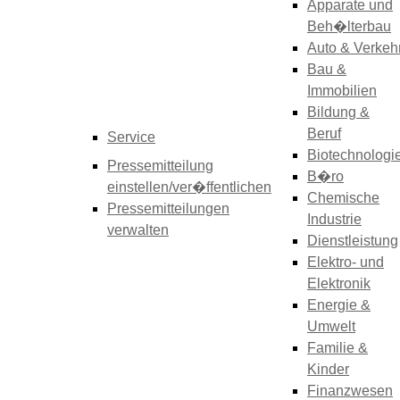
Apparate und
Beh�lterbau
Auto & Verkeh
Bau &
Immobilien
Bildung &
Beruf
Service
Biotechnologi
Pressemitteilung
B�ro
einstellen/ver�ffentlichen
Chemische
Pressemitteilungen
Industrie
verwalten
Dienstleistung
Elektro- und
Elektronik
Energie &
Umwelt
Familie &
Kinder
Finanzwesen