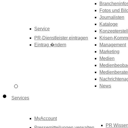
Brancheninfo
Fotos und Bil
Journalisten
Kataloge
Service
Konzepterstel
PR-Dienstleister eintragen
Krisen-Kommu
Eintrag �ndern
Management
Marketing
Medien
Medienbeoba
Medienberate
Nachrichtena
News
Services
MyAccount
PR Wisse
Pressemitteilungen verwalten