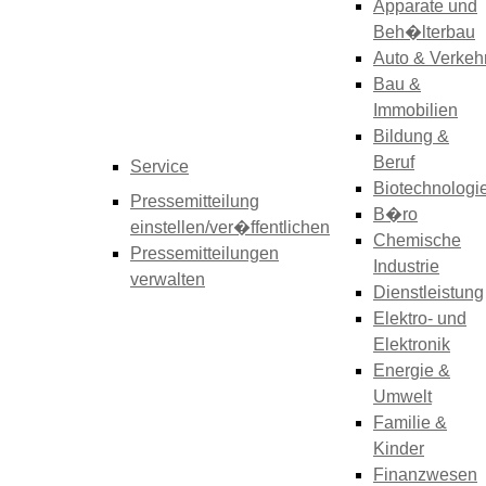
Apparate und
Beh�lterbau
Auto & Verkeh
Bau &
Immobilien
Bildung &
Beruf
Service
Biotechnologi
Pressemitteilung
B�ro
einstellen/ver�ffentlichen
Chemische
Pressemitteilungen
Industrie
verwalten
Dienstleistung
Elektro- und
Elektronik
Energie &
Umwelt
Familie &
Kinder
Finanzwesen