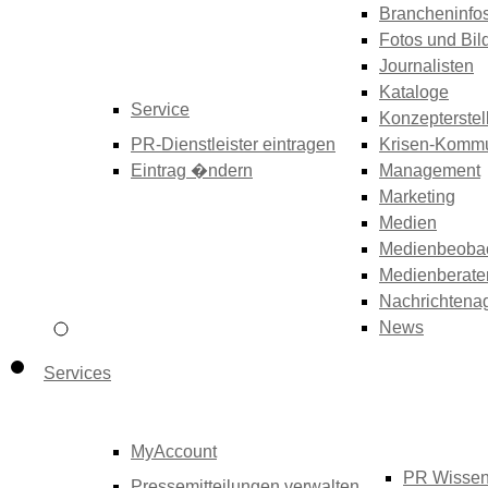
Brancheninfo
Fotos und Bil
Journalisten
Kataloge
Service
Konzepterstel
PR-Dienstleister eintragen
Krisen-Kommu
Eintrag �ndern
Management
Marketing
Medien
Medienbeoba
Medienberate
Nachrichtena
News
Services
MyAccount
PR Wisse
Pressemitteilungen verwalten