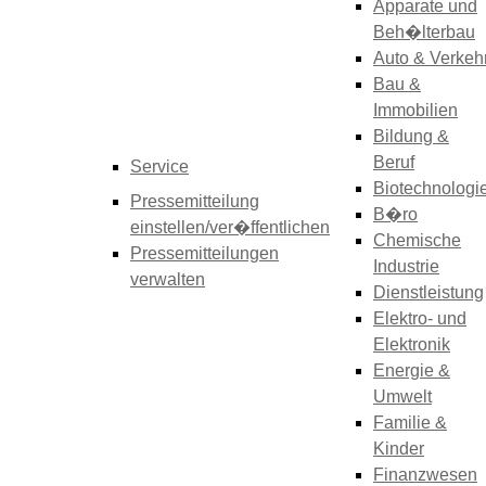
Apparate und
Beh�lterbau
Auto & Verkeh
Bau &
Immobilien
Bildung &
Beruf
Service
Biotechnologi
Pressemitteilung
B�ro
einstellen/ver�ffentlichen
Chemische
Pressemitteilungen
Industrie
verwalten
Dienstleistung
Elektro- und
Elektronik
Energie &
Umwelt
Familie &
Kinder
Finanzwesen