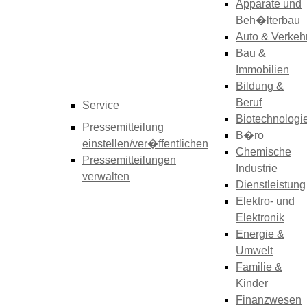
Apparate und
Beh�lterbau
Auto & Verkeh
Bau &
Immobilien
Bildung &
Beruf
Service
Biotechnologi
Pressemitteilung
B�ro
einstellen/ver�ffentlichen
Chemische
Pressemitteilungen
Industrie
verwalten
Dienstleistung
Elektro- und
Elektronik
Energie &
Umwelt
Familie &
Kinder
Finanzwesen