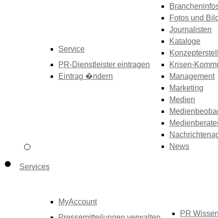
Brancheninfo
Fotos und Bil
Journalisten
Kataloge
Service
Konzepterstel
PR-Dienstleister eintragen
Krisen-Kommu
Eintrag �ndern
Management
Marketing
Medien
Medienbeoba
Medienberate
Nachrichtena
News
Services
MyAccount
PR Wisse
Pressemitteilungen verwalten