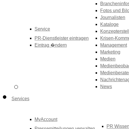
Brancheninfo
Fotos und Bil
Journalisten
Kataloge
Service
Konzepterstel
PR-Dienstleister eintragen
Krisen-Kommu
Eintrag �ndern
Management
Marketing
Medien
Medienbeoba
Medienberate
Nachrichtena
News
Services
MyAccount
PR Wisse
Pressemitteilungen verwalten