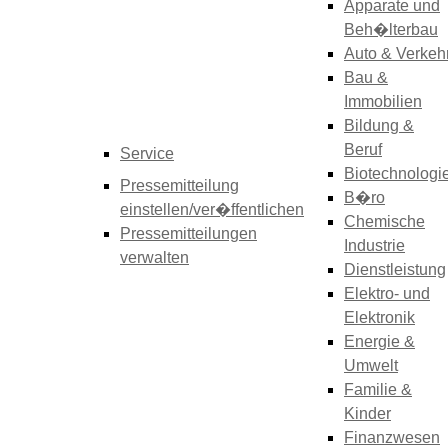
Apparate und
Beh�lterbau
Auto & Verkeh
Bau &
Immobilien
Bildung &
Beruf
Service
Biotechnologi
Pressemitteilung
B�ro
einstellen/ver�ffentlichen
Chemische
Pressemitteilungen
Industrie
verwalten
Dienstleistung
Elektro- und
Elektronik
Energie &
Umwelt
Familie &
Kinder
Finanzwesen