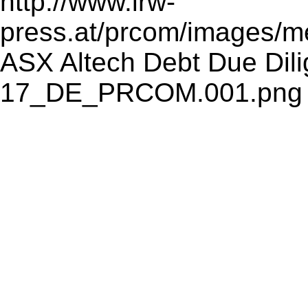
http://www.irw-
press.at/prcom/images/
ASX Altech Debt Due Dil
17_DE_PRCOM.001.png