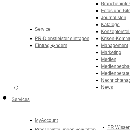
Brancheninfo
Fotos und Bil
Journalisten
Kataloge
Service
Konzepterstel
PR-Dienstleister eintragen
Krisen-Kommu
Eintrag �ndern
Management
Marketing
Medien
Medienbeoba
Medienberate
Nachrichtena
News
Services
MyAccount
PR Wisse
Pressemitteilungen verwalten