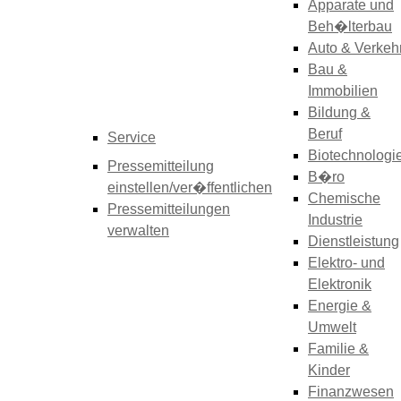
Apparate und
Beh�lterbau
Auto & Verkeh
Bau &
Immobilien
Bildung &
Beruf
Service
Biotechnologi
Pressemitteilung
B�ro
einstellen/ver�ffentlichen
Chemische
Pressemitteilungen
Industrie
verwalten
Dienstleistung
Elektro- und
Elektronik
Energie &
Umwelt
Familie &
Kinder
Finanzwesen