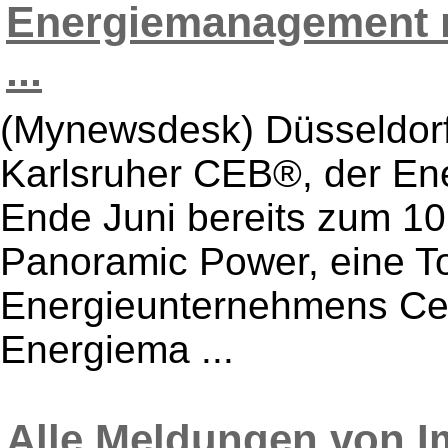
Energiemanagement n
...
(Mynewsdesk) Düsseldorf,
Karlsruher CEB®, der Ene
Ende Juni bereits zum 10. 
Panoramic Power, eine To
Energieunternehmens Cen
Energiema ...
Alle Meldungen von I