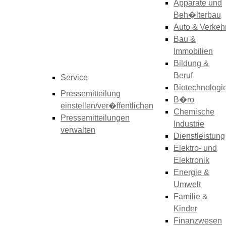
Apparate und
Beh�lterbau
Auto & Verkeh
Bau &
Immobilien
Bildung &
Beruf
Service
Biotechnologi
Pressemitteilung
B�ro
einstellen/ver�ffentlichen
Chemische
Pressemitteilungen
Industrie
verwalten
Dienstleistung
Elektro- und
Elektronik
Energie &
Umwelt
Familie &
Kinder
Finanzwesen