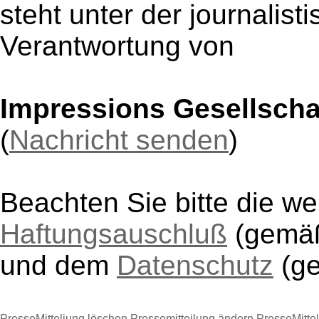
steht unter der journalist
Verantwortung von
Impressions Gesellsch
(
Nachricht senden
)
Beachten Sie bitte die w
Haftungsauschluß
(gem
und dem
Datenschutz
(g
PresseMitteliung löschen
Pressemitteilung ändern
PresseMitte