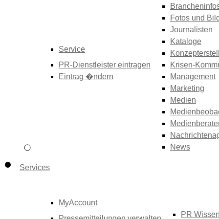
Brancheninfo
Fotos und Bil
Journalisten
Kataloge
Service
Konzepterstel
PR-Dienstleister eintragen
Krisen-Kommu
Eintrag �ndern
Management
Marketing
Medien
Medienbeoba
Medienberate
Nachrichtena
News
Services
MyAccount
PR Wisse
Pressemitteilungen verwalten