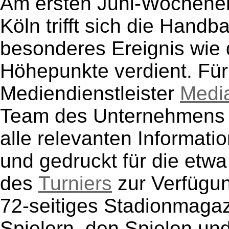
Am ersten Juni-Wochenend
Köln trifft sich die Handba
besonderes Ereignis wie
Höhepunkte verdient. Für
Mediendienstleister
Medi
Team des Unternehmens is
alle relevanten Informati
und gedruckt für die etw
des
Turniers
zur Verfügun
72-seitiges Stadionmagazi
Spielern, den Spielen 