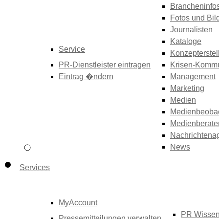
Brancheninfo
Fotos und Bil
Journalisten
Kataloge
Service
Konzepterstel
PR-Dienstleister eintragen
Krisen-Kommu
Eintrag �ndern
Management
Marketing
Medien
Medienbeoba
Medienberate
Nachrichtena
News
Services
MyAccount
PR Wisse
Pressemitteilungen verwalten