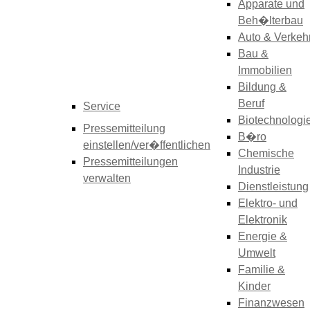
Apparate und
Beh�lterbau
Auto & Verkeh
Bau &
Immobilien
Bildung &
Beruf
Service
Biotechnologi
Pressemitteilung
B�ro
einstellen/ver�ffentlichen
Chemische
Pressemitteilungen
Industrie
verwalten
Dienstleistung
Elektro- und
Elektronik
Energie &
Umwelt
Familie &
Kinder
Finanzwesen