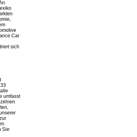
 An
Mexiko
arkten
omie,
dem
omotive
mance Car
iert sich
t
 33
alle
e umfasst
nzelnen
ten,
unserer
zur
en
n Sie