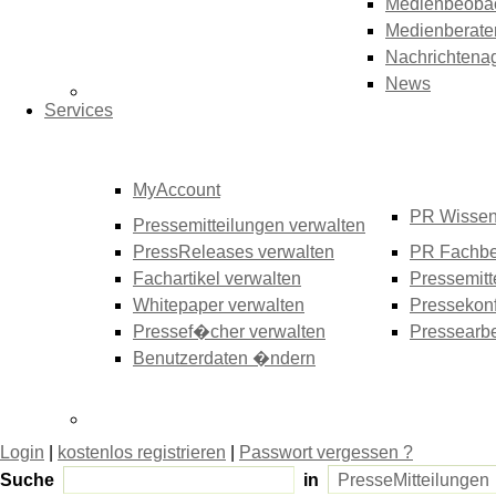
Medienbeoba
Medienberate
Nachrichtena
News
Services
MyAccount
PR Wisse
Pressemitteilungen verwalten
PressReleases verwalten
PR Fachbe
Fachartikel verwalten
Pressemitt
Whitepaper verwalten
Pressekonf
Pressef�cher verwalten
Pressearbe
Benutzerdaten �ndern
Login
|
kostenlos registrieren
|
Passwort vergessen ?
Suche
in