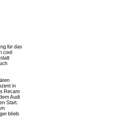
ng für das
n cool
statt
sich
dären
ozent in
as Recaro
 dem Audi
n Start.
am
ger blieb