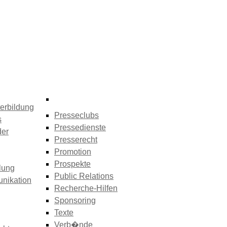
erbildung
Presseclubs
s
Pressedienste
der
Presserecht
Promotion
Prospekte
lung
Public Relations
nikation
Recherche-Hilfen
Sponsoring
Texte
Verb�nde