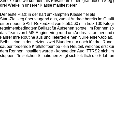
Strecke und wir konnten als Privatteam einen grandiosen Sieg
drei Werke in unserer Klasse manifestieren."
Der erste Platz in der hart umkämpften Klasse fiel als
Start-Zielsieg überzeugend aus, zumal Andree bereits im Qualif
einer neuen SP3T-Rekordzeit von 8:56.560 min trotz 130 Kilo
regelmentbedingtem Ballast für Aufsehen sorgte. Im Rennen sp
das Team von LMS Engineering rund um Andreas Lautner und d
Fahrer ihre Routine aus und lieferten einen Null-Fehler-Job ab.
Selbst eine in den letzten zwei Stunden nur noch für drei Rund
sauber fördernde Kraftstoffpumpe - ein Neuteil, welches erst kur
dem Rennen installiert wurde - konnte den Audi TTRS2 nicht m
stoppen. "In solchen Situationen zeigt sich letztlich die Erfahru