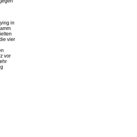
 gegen
ying in
gramm
ielten
ie vier
en
z vor
ehr
ng