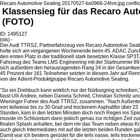
Recaro Automotive Seating 20170527-bs0966-24hnr.jpg confli
Klassensieg für das Recaro Au
(FOTO)
ID: 1495127
(ots) -
Der Audi TTRS2, Partnerfahrzeug von Recaro Automotive Seat
holte sich am vergangenen Wochenende beim 45. ADAC Zuri
den ersten Platz in der traditionell stark besetzten Klasse SP3T
Fahrzeug des Teams LMS Engineering mit der Startnummer 89 
sich außerdem den herausragenden Rang 24 in der Gesamtwe
45 Prozent der 161 Teilnehmer setzten in diesem Jahr auf Ren
von der Adient-Produktgruppe Recaro Automotive Seating.
"So ein Drehbuch kann wirklich nur der Nürburgring schreiben,
fasst Ulli Andree, neben Daniela Schmid, Christian Schmitz un
Wieninger Fahrer des Audi TTRS2, zusammen. "Nach Außent
von teilweise bis zu 30 Grad und trockenem Asphaltfür über 23
Stunden, kam in den letzten Minuten doch noch Regen ins Spiel
musste im Schlussturn dann jedoch genau zur richtigen Zeit z
finalen Splash anhalten, bei dem mir das Team neben etwas Kra
auch gleich Intermediates mit auf die letzten beiden Runden ga
Damit war ich bestens gerüstet für die teils nasse, teils trockene