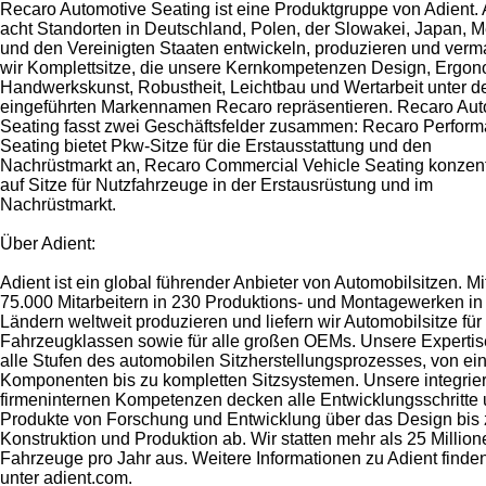
Recaro Automotive Seating ist eine Produktgruppe von Adient.
acht Standorten in Deutschland, Polen, der Slowakei, Japan, 
und den Vereinigten Staaten entwickeln, produzieren und verm
wir Komplettsitze, die unsere Kernkompetenzen Design, Ergon
Handwerkskunst, Robustheit, Leichtbau und Wertarbeit unter 
eingeführten Markennamen Recaro repräsentieren. Recaro Aut
Seating fasst zwei Geschäftsfelder zusammen: Recaro Perfor
Seating bietet Pkw-Sitze für die Erstausstattung und den
Nachrüstmarkt an, Recaro Commercial Vehicle Seating konzentr
auf Sitze für Nutzfahrzeuge in der Erstausrüstung und im
Nachrüstmarkt.
Über Adient:
Adient ist ein global führender Anbieter von Automobilsitzen. Mi
75.000 Mitarbeitern in 230 Produktions- und Montagewerken in
Ländern weltweit produzieren und liefern wir Automobilsitze für 
Fahrzeugklassen sowie für alle großen OEMs. Unsere Expertis
alle Stufen des automobilen Sitzherstellungsprozesses, von ei
Komponenten bis zu kompletten Sitzsystemen. Unsere integrier
firmeninternen Kompetenzen decken alle Entwicklungsschritte 
Produkte von Forschung und Entwicklung über das Design bis 
Konstruktion und Produktion ab. Wir statten mehr als 25 Million
Fahrzeuge pro Jahr aus. Weitere Informationen zu Adient finde
unter adient.com.