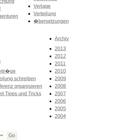
chtung
Verlage
r
Verteilung
genturen
�bersetzungen
Archiv
2013
2012
n
2011
itr�ge
2010
eilung schreiben
2009
erenz organisieren
2008
it Tipps und Tricks
2007
2006
2005
2004