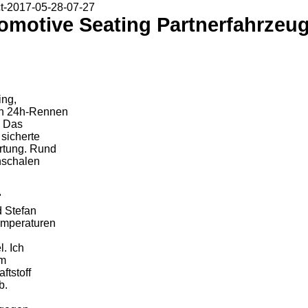
ct-2017-05-28-07-27
tomotive Seating Partnerfahrze
ing,
ch 24h-Rennen
. Das
sicherte
rtung. Rund
nschalen
"
d Stefan
emperaturen
. Ich
um
ftstoff
b.