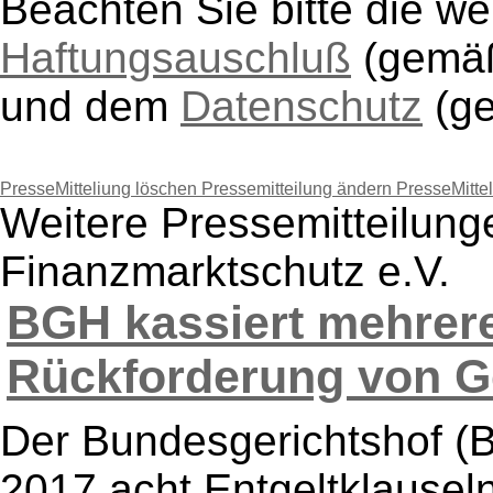
Beachten Sie bitte die w
Haftungsauschluß
(gem
und dem
Datenschutz
(g
PresseMitteliung löschen
Pressemitteilung ändern
PresseMitte
Weitere Pressemitteilun
Finanzmarktschutz e.V.
BGH kassiert mehrer
Rückforderung von Ge
Der Bundesgerichtshof (
2017 acht Entgeltklausel