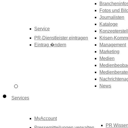
Brancheninfo
Fotos und Bil
Journalisten
Kataloge
Service
Konzepterstel
PR-Dienstleister eintragen
Krisen-Kommu
Eintrag �ndern
Management
Marketing
Medien
Medienbeoba
Medienberate
Nachrichtena
News
Services
MyAccount
PR Wisse
Pressemitteilungen verwalten