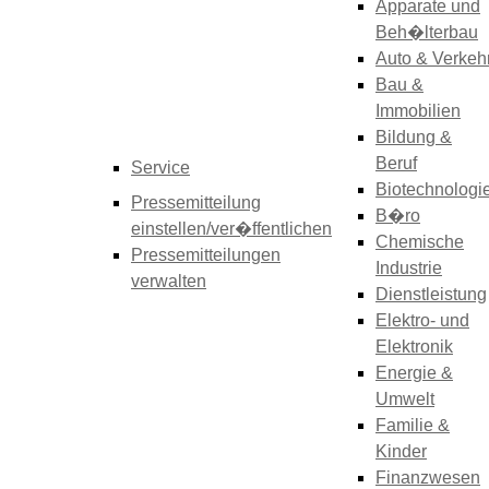
Apparate und
Beh�lterbau
Auto & Verkeh
Bau &
Immobilien
Bildung &
Beruf
Service
Biotechnologi
Pressemitteilung
B�ro
einstellen/ver�ffentlichen
Chemische
Pressemitteilungen
Industrie
verwalten
Dienstleistung
Elektro- und
Elektronik
Energie &
Umwelt
Familie &
Kinder
Finanzwesen