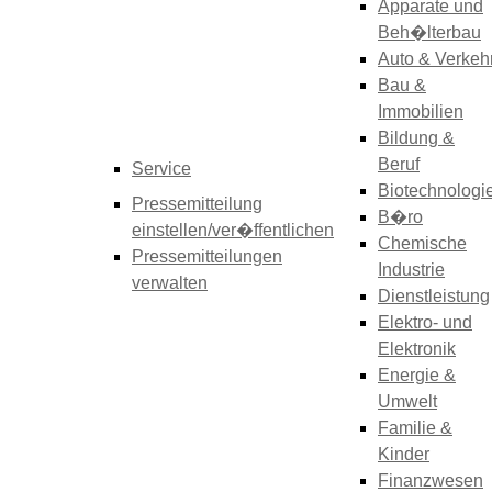
Apparate und
Beh�lterbau
Auto & Verkeh
Bau &
Immobilien
Bildung &
Beruf
Service
Biotechnologi
Pressemitteilung
B�ro
einstellen/ver�ffentlichen
Chemische
Pressemitteilungen
Industrie
verwalten
Dienstleistung
Elektro- und
Elektronik
Energie &
Umwelt
Familie &
Kinder
Finanzwesen