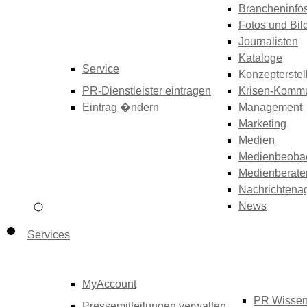
Brancheninfo
Fotos und Bil
Journalisten
Kataloge
Service
Konzepterstel
PR-Dienstleister eintragen
Krisen-Kommu
Eintrag �ndern
Management
Marketing
Medien
Medienbeoba
Medienberate
Nachrichtena
News
Services
MyAccount
PR Wisse
Pressemitteilungen verwalten