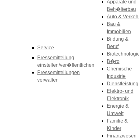
Apparate und
Beh�lterbau
Auto & Verkeh
Bau &
Immobilien
Bildung &
Beruf
Service
Biotechnologi
Pressemitteilung
B�ro
einstellen/ver�ffentlichen
Chemische
Pressemitteilungen
Industrie
verwalten
Dienstleistung
Elektro- und
Elektronik
Energie &
Umwelt
Familie &
Kinder
Finanzwesen