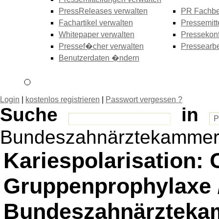
PressReleases verwalten
PR Fachbe
Fachartikel verwalten
Pressemitt
Whitepaper verwalten
Pressekonf
Pressef�cher verwalten
Pressearbe
Benutzerdaten �ndern
Login
|
kostenlos registrieren
|
Passwort vergessen ?
Suche
in
Bundeszahnärztekamme
Kariespolarisation:
Gruppenprophylaxe 
Bundeszahnärztekam