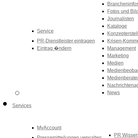
Brancheninfo
Fotos und Bil
Journalisten
Kataloge
Service
Konzepterstel
PR-Dienstleister eintragen
Krisen-Kommu
Eintrag �ndern
Management
Marketing
Medien
Medienbeoba
Medienberate
Nachrichtena
News
Services
MyAccount
PR Wisse
Pressemitteilungen verwalten