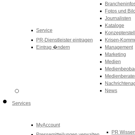
Brancheninfo
Fotos und Bil
Journalisten
Kataloge
Service
Konzepterstel
PR-Dienstleister eintragen
Krisen-Kommu
Eintrag �ndern
Management
Marketing
Medien
Medienbeoba
Medienberate
Nachrichtena
News
Services
MyAccount
PR Wisse
Pressemitteilungen verwalten