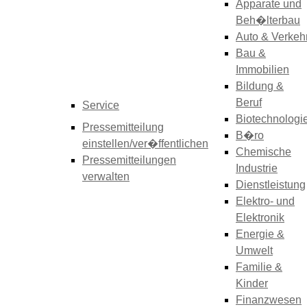
Apparate und
Beh�lterbau
Auto & Verkeh
Bau &
Immobilien
Bildung &
Beruf
Service
Biotechnologi
Pressemitteilung
B�ro
einstellen/ver�ffentlichen
Chemische
Pressemitteilungen
Industrie
verwalten
Dienstleistung
Elektro- und
Elektronik
Energie &
Umwelt
Familie &
Kinder
Finanzwesen