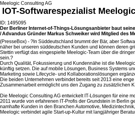
Meelogic Consulting AG
IOT-Softwarespezialist Meelogic
ID: 1495095
Der Berliner Internet-of-Things-Lösungsanbieter baut sei
/ Advandus Gründer Markus Schweiker wird Mitglied des 
(PresseBox) - ?In Süddeutschland brummt der Bär, aber Softwar
näher bei unseren süddeutschen Kunden und können deren größ
Stettin verfügt das eingespielte Meelogic-Team über die dring
sein.?
Durch Qualität, Fokussierung und Kundennähe ist die Meelogic
künftig setzen. Die auf mobile Lösungen, Business Systems u
Marketing sowie Lifecycle- und Kollaborationslösungen ergänz
Die beiden Unternehmen verbindet bereits seit 2013 eine eng
Zusammenarbeit ermöglicht uns den Zugang zu zusätzlichen K
Die Meelogic Consulting AG entwickelt IT-Lösungen für eine mob
2011 wurde von erfahrenen IT-Profis der Grundstein in Berlin gel
namhafte Kunden in den Branchen Automotive, Medizintechnik,
Meelogic verbindet agile Start-up-Kultur mit langjähriger Ber