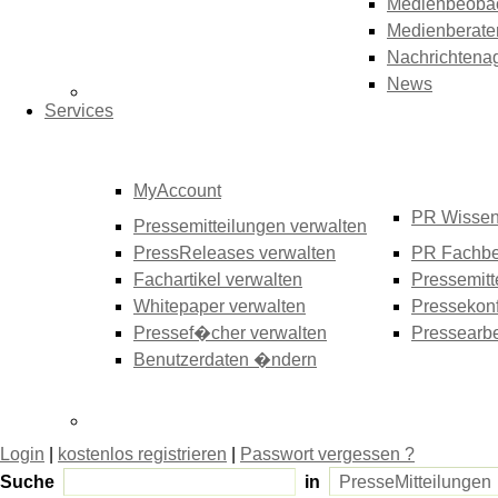
Medienbeoba
Medienberate
Nachrichtena
News
Services
MyAccount
PR Wisse
Pressemitteilungen verwalten
PressReleases verwalten
PR Fachbe
Fachartikel verwalten
Pressemitt
Whitepaper verwalten
Pressekonf
Pressef�cher verwalten
Pressearbe
Benutzerdaten �ndern
Login
|
kostenlos registrieren
|
Passwort vergessen ?
Suche
in