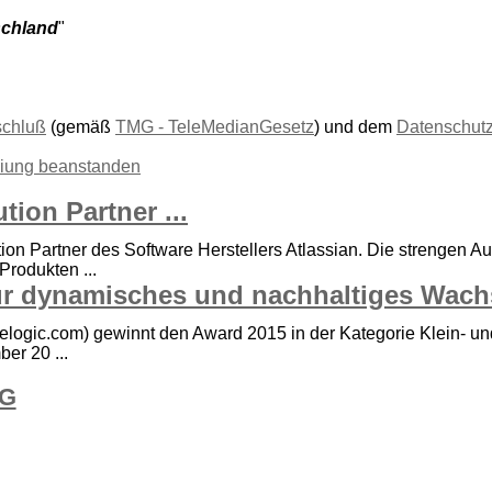
schland
"
schluß
(gemäß
TMG - TeleMedianGesetz
) und dem
Datenschut
liung beanstanden
ion Partner ...
ution Partner des Software Herstellers Atlassian. Die strengen A
rodukten ...
r dynamisches und nachhaltiges Wachs
logic.com) gewinnt den Award 2015 in der Kategorie Klein- un
er 20 ...
AG