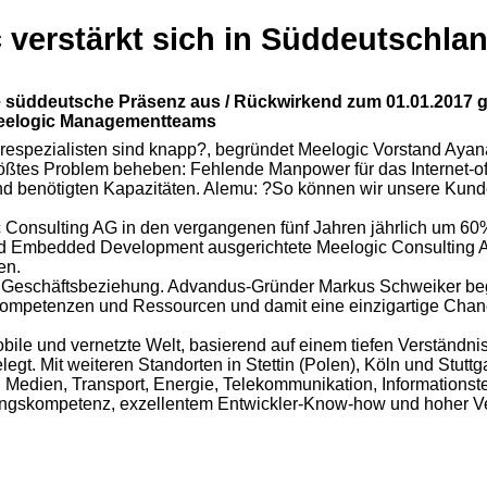
 verstärkt sich in Süddeutschla
ne süddeutsche Präsenz aus / Rückwirkend zum 01.01.2017 
Meelogic Managementteams
espezialisten sind knapp?, begründet Meelogic Vorstand Ayana 
tes Problem beheben: Fehlende Manpower für das Internet-of-
end benötigten Kapazitäten. Alemu: ?So können wir unsere Kund
 Consulting AG in den vergangenen fünf Jahren jährlich um 60
nd Embedded Development ausgerichtete Meelogic Consulting A
en.
e Geschäftsbeziehung. Advandus-Gründer Markus Schweiker begr
ompetenzen und Ressourcen und damit eine einzigartige Chan
ile und vernetzte Welt, basierend auf einem tiefen Verständnis 
egt. Mit weiteren Standorten in Stettin (Polen), Köln und Stuttg
 Medien, Transport, Energie, Telekommunikation, Informations
atungskompetenz, exzellentem Entwickler-Know-how und hoher Ver