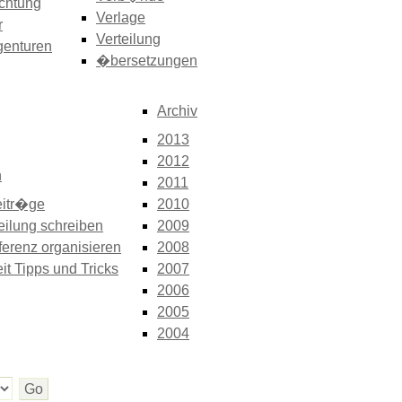
chtung
Verlage
r
Verteilung
genturen
�bersetzungen
Archiv
2013
2012
n
2011
itr�ge
2010
eilung schreiben
2009
erenz organisieren
2008
it Tipps und Tricks
2007
2006
2005
2004