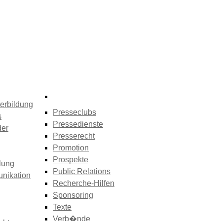
erbildung
Presseclubs
s
Pressedienste
der
Presserecht
Promotion
Prospekte
lung
Public Relations
nikation
Recherche-Hilfen
Sponsoring
Texte
Verb�nde