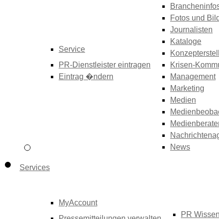
Brancheninfo
Fotos und Bil
Journalisten
Kataloge
Service
Konzepterstel
PR-Dienstleister eintragen
Krisen-Kommu
Eintrag �ndern
Management
Marketing
Medien
Medienbeoba
Medienberate
Nachrichtena
News
Services
MyAccount
PR Wisse
Pressemitteilungen verwalten