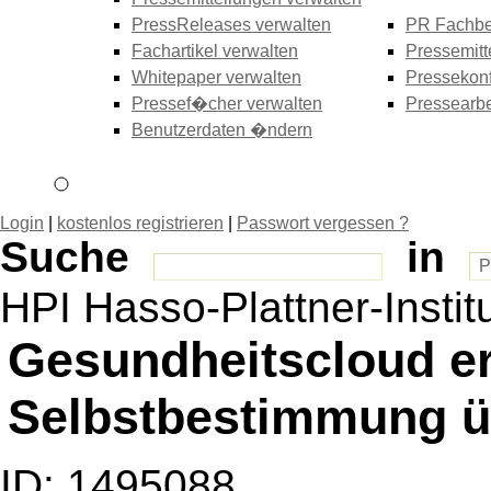
PressReleases verwalten
PR Fachbe
Fachartikel verwalten
Pressemitt
Whitepaper verwalten
Pressekonf
Pressef�cher verwalten
Pressearbe
Benutzerdaten �ndern
Login
|
kostenlos registrieren
|
Passwort vergessen ?
Suche
in
HPI Hasso-Plattner-Instit
Gesundheitscloud e
Selbstbestimmung ü
ID: 1495088