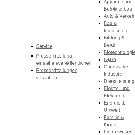
Apparate und
Beh�lterbau
Auto & Verkeh
Bau &
Immobilien
Bildung &
Beruf
Service
Biotechnologi
Pressemitteilung
B�ro
einstellen/ver�ffentlichen
Chemische
Pressemitteilungen
Industrie
verwalten
Dienstleistung
Elektro- und
Elektronik
Energie &
Umwelt
Familie &
Kinder
Finanzwesen