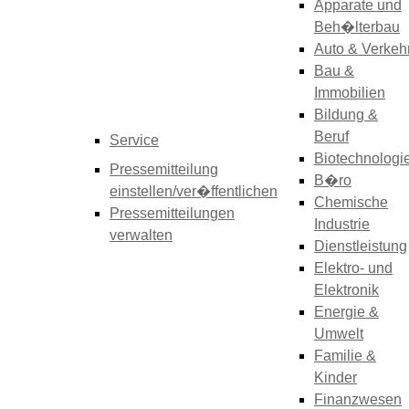
Apparate und
Beh�lterbau
Auto & Verkeh
Bau &
Immobilien
Bildung &
Beruf
Service
Biotechnologi
Pressemitteilung
B�ro
einstellen/ver�ffentlichen
Chemische
Pressemitteilungen
Industrie
verwalten
Dienstleistung
Elektro- und
Elektronik
Energie &
Umwelt
Familie &
Kinder
Finanzwesen