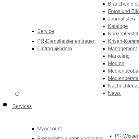
Brancheninfo
Fotos und Bil
Journalisten
Kataloge
Service
Konzepterstel
PR-Dienstleister eintragen
Krisen-Kommu
Eintrag �ndern
Management
Marketing
Medien
Medienbeoba
Medienberate
Nachrichtena
News
Services
MyAccount
PR Wisse
Pressemitteilungen verwalten