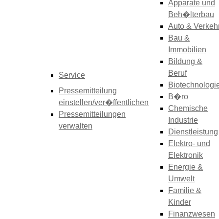
Apparate und
Beh�lterbau
Auto & Verkeh
Bau &
Immobilien
Bildung &
Beruf
Service
Biotechnologi
Pressemitteilung
B�ro
einstellen/ver�ffentlichen
Chemische
Pressemitteilungen
Industrie
verwalten
Dienstleistung
Elektro- und
Elektronik
Energie &
Umwelt
Familie &
Kinder
Finanzwesen