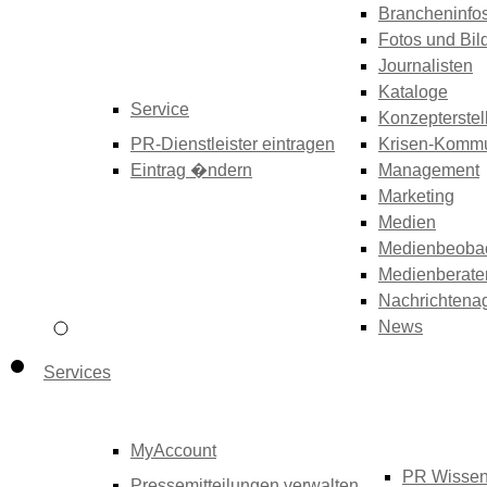
Brancheninfo
Fotos und Bil
Journalisten
Kataloge
Service
Konzepterstel
PR-Dienstleister eintragen
Krisen-Kommu
Eintrag �ndern
Management
Marketing
Medien
Medienbeoba
Medienberate
Nachrichtena
News
Services
MyAccount
PR Wisse
Pressemitteilungen verwalten