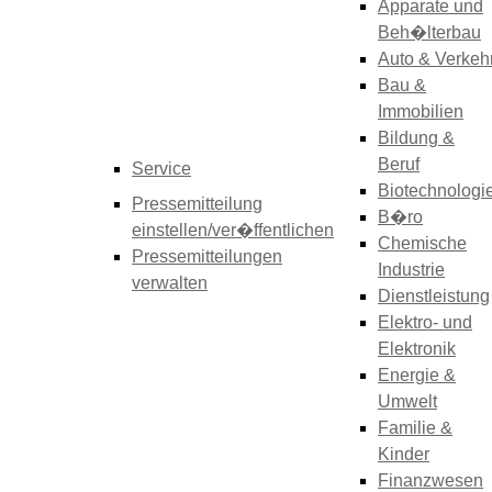
Apparate und
Beh�lterbau
Auto & Verkeh
Bau &
Immobilien
Bildung &
Beruf
Service
Biotechnologi
Pressemitteilung
B�ro
einstellen/ver�ffentlichen
Chemische
Pressemitteilungen
Industrie
verwalten
Dienstleistung
Elektro- und
Elektronik
Energie &
Umwelt
Familie &
Kinder
Finanzwesen