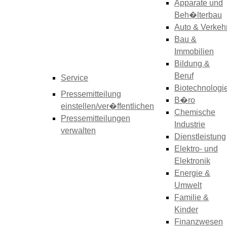
Apparate und
Beh�lterbau
Auto & Verkeh
Bau &
Immobilien
Bildung &
Beruf
Service
Biotechnologi
Pressemitteilung
B�ro
einstellen/ver�ffentlichen
Chemische
Pressemitteilungen
Industrie
verwalten
Dienstleistung
Elektro- und
Elektronik
Energie &
Umwelt
Familie &
Kinder
Finanzwesen