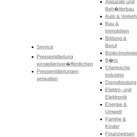
Apparate und
Beh�lterbau
Auto & Verkeh
Bau &
Immobilien
Bildung &
Beruf
Service
Biotechnologi
Pressemitteilung
B�ro
einstellen/ver�ffentlichen
Chemische
Pressemitteilungen
Industrie
verwalten
Dienstleistung
Elektro- und
Elektronik
Energie &
Umwelt
Familie &
Kinder
Finanzwesen