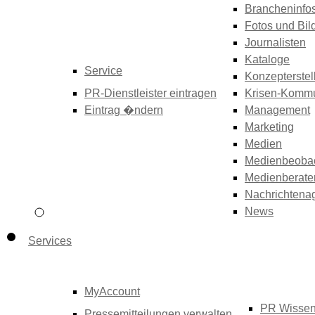
Brancheninfo
Fotos und Bil
Journalisten
Kataloge
Service
Konzepterstel
PR-Dienstleister eintragen
Krisen-Kommu
Eintrag �ndern
Management
Marketing
Medien
Medienbeoba
Medienberate
Nachrichtena
News
Services
MyAccount
PR Wisse
Pressemitteilungen verwalten