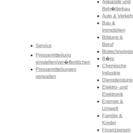
Apparate und
Beh�lterbau
Auto & Verkeh
Bau &
Immobilien
Bildung &
Beruf
Service
Biotechnologi
Pressemitteilung
B�ro
einstellen/ver�ffentlichen
Chemische
Pressemitteilungen
Industrie
verwalten
Dienstleistung
Elektro- und
Elektronik
Energie &
Umwelt
Familie &
Kinder
Finanzwesen