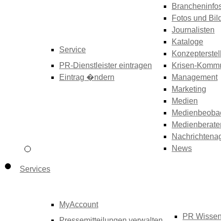
Brancheninfo
Fotos und Bil
Journalisten
Kataloge
Service
Konzepterstel
PR-Dienstleister eintragen
Krisen-Kommu
Eintrag �ndern
Management
Marketing
Medien
Medienbeoba
Medienberate
Nachrichtena
News
Services
MyAccount
PR Wisse
Pressemitteilungen verwalten