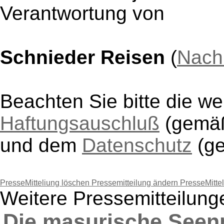
Verantwortung von
Schnieder Reisen
(
Nach
Beachten Sie bitte die w
Haftungsauschluß
(gem
und dem
Datenschutz
(g
PresseMitteliung löschen
Pressemitteilung ändern
PresseMitte
Weitere Pressemitteilun
Die masurische Seenp