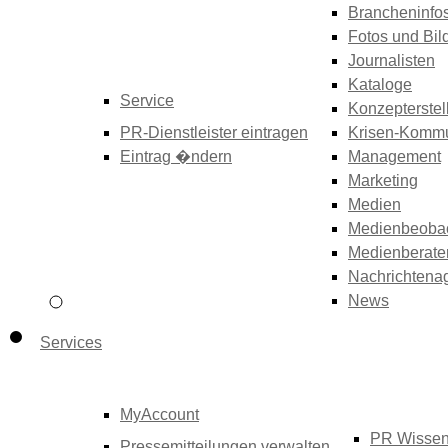
Brancheninfo
Fotos und Bil
Journalisten
Kataloge
Service
Konzepterstel
PR-Dienstleister eintragen
Krisen-Kommu
Eintrag �ndern
Management
Marketing
Medien
Medienbeoba
Medienberate
Nachrichtena
News
Services
MyAccount
PR Wisse
Pressemitteilungen verwalten