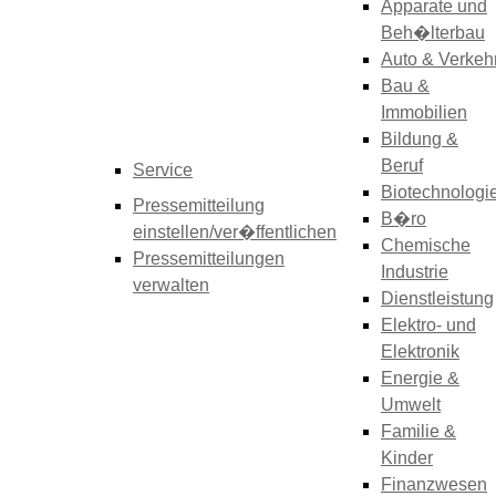
Apparate und
Beh�lterbau
Auto & Verkeh
Bau &
Immobilien
Bildung &
Beruf
Service
Biotechnologi
Pressemitteilung
B�ro
einstellen/ver�ffentlichen
Chemische
Pressemitteilungen
Industrie
verwalten
Dienstleistung
Elektro- und
Elektronik
Energie &
Umwelt
Familie &
Kinder
Finanzwesen