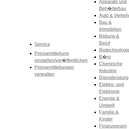
Apparate und
Beh�lterbau
Auto & Verkeh
Bau &
Immobilien
Bildung &
Beruf
Service
Biotechnologi
Pressemitteilung
B�ro
einstellen/ver�ffentlichen
Chemische
Pressemitteilungen
Industrie
verwalten
Dienstleistung
Elektro- und
Elektronik
Energie &
Umwelt
Familie &
Kinder
Finanzwesen