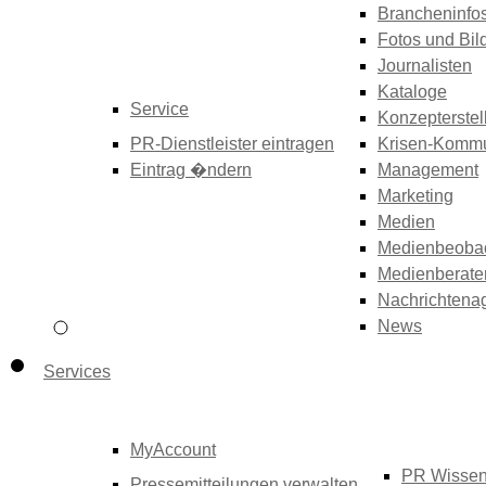
Brancheninfo
Fotos und Bil
Journalisten
Kataloge
Service
Konzepterstel
PR-Dienstleister eintragen
Krisen-Kommu
Eintrag �ndern
Management
Marketing
Medien
Medienbeoba
Medienberate
Nachrichtena
News
Services
MyAccount
PR Wisse
Pressemitteilungen verwalten