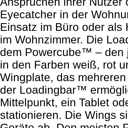
Ansprüchen ihrer Nutzer or
Eyecatcher in der Wohnun
Einsatz im Büro oder als 
im Wohnzimmer. Die Load
dem Powercube™ – den j
in den Farben weiß, rot un
Wingplate, das mehreren M
der Loadingbar™ ermöglic
Mittelpunkt, ein Tablet 
stationieren. Die Wings s
Geräte ab. Den meisten P