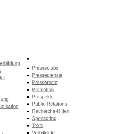
erbildung
Presseclubs
s
Pressedienste
der
Presserecht
Promotion
Prospekte
lung
Public Relations
nikation
Recherche-Hilfen
Sponsoring
Texte
Verb�nde