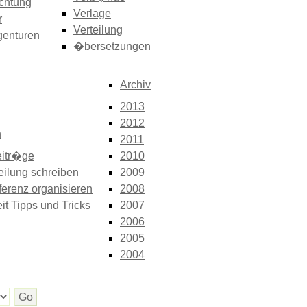
chtung
Verlage
r
Verteilung
genturen
�bersetzungen
Archiv
2013
2012
n
2011
itr�ge
2010
eilung schreiben
2009
erenz organisieren
2008
it Tipps und Tricks
2007
2006
2005
2004