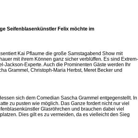
ige Seifenblasenkünstler Felix möchte im
räsentiert Kai Pflaume die große Samstagabend Show mit
auer mit ihrem Können ganz sicher verblüffen. Es sind Extrem-
ael-Jackson-Experte. Auch die Prominenten Gäste werden Ihr
scha Grammel, Christoph-Maria Herbst, Meret Becker und
essen sich dem Comedian Sascha Grammel entgegenstellt. In
te zu pusten wie möglich. Das Ganze fordert nicht nur viel
fenblasenkünstler Glasröhrchen und brauchen dabei viel
tzen. Dies gilt es zu vermeiden, da es vielleicht den Sieg