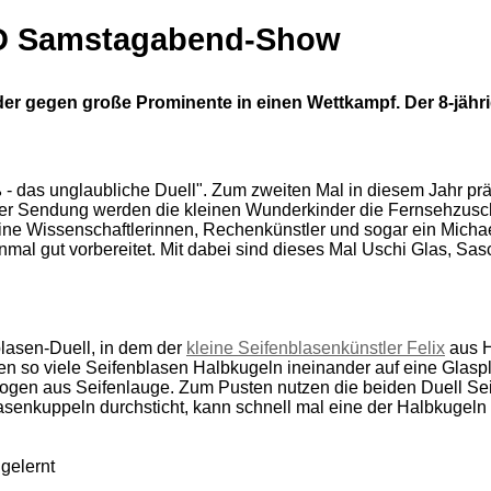
ARD Samstagabend-Show
nder gegen große Prominente in einen Wettkampf. Der 8-jähr
 - das unglaubliche Duell". Zum zweiten Mal in diesem Jahr p
ser Sendung werden die kleinen Wunderkinder die Fernsehzusch
eine Wissenschaftlerinnen, Rechenkünstler und sogar ein Mich
mal gut vorbereitet. Mit dabei sind dieses Mal Uschi Glas, Sa
lasen-Duell, in dem der
kleine Seifenblasenkünstler Felix
aus H
so viele Seifenblasen Halbkugeln ineinander auf eine Glasplat
ogen aus Seifenlauge. Zum Pusten nutzen die beiden Duell Sei
nkuppeln durchsticht, kann schnell mal eine der Halbkugeln pla
 gelernt