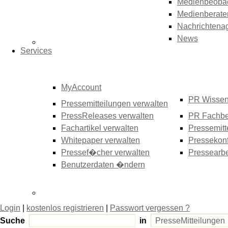
Medienbeoba
Medienberate
Nachrichtena
News
Services
MyAccount
PR Wisse
Pressemitteilungen verwalten
PressReleases verwalten
PR Fachbe
Fachartikel verwalten
Pressemitt
Whitepaper verwalten
Pressekonf
Pressef�cher verwalten
Pressearbe
Benutzerdaten �ndern
Login
|
kostenlos registrieren
|
Passwort vergessen ?
Suche
in