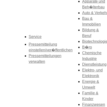
Apparate und
Beh�lterbau
Auto & Verkeh
Bau &
Immobilien
Bildung &
Beruf
Service
Biotechnologi
Pressemitteilung
B�ro
einstellen/ver�ffentlichen
Chemische
Pressemitteilungen
Industrie
verwalten
Dienstleistung
Elektro- und
Elektronik
Energie &
Umwelt
Familie &
Kinder
Finanzwesen