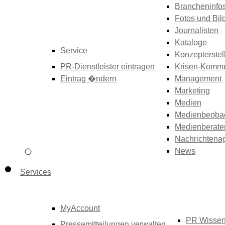
Brancheninfo
Fotos und Bil
Journalisten
Kataloge
Service
Konzepterstel
PR-Dienstleister eintragen
Krisen-Kommu
Eintrag �ndern
Management
Marketing
Medien
Medienbeoba
Medienberate
Nachrichtena
News
Services
MyAccount
PR Wisse
Pressemitteilungen verwalten