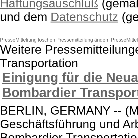
Haftungsauschluß
(gem
und dem
Datenschutz
(g
PresseMitteliung löschen
Pressemitteilung ändern
PresseMitte
Weitere Pressemitteilun
Transportation
Einigung für die Neu
Bombardier Transporta
BERLIN, GERMANY -- (Mar
Geschäftsführung und Arb
Bombardier Transportatio