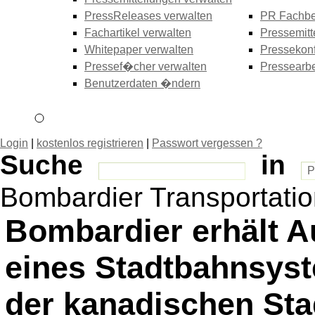
PressReleases verwalten
PR Fachbe
Fachartikel verwalten
Pressemitt
Whitepaper verwalten
Pressekonf
Pressef�cher verwalten
Pressearbe
Benutzerdaten �ndern
Login
|
kostenlos registrieren
|
Passwort vergessen ?
Suche
in
Bombardier Transportati
Bombardier erhält Au
eines Stadtbahnsyste
der kanadischen St