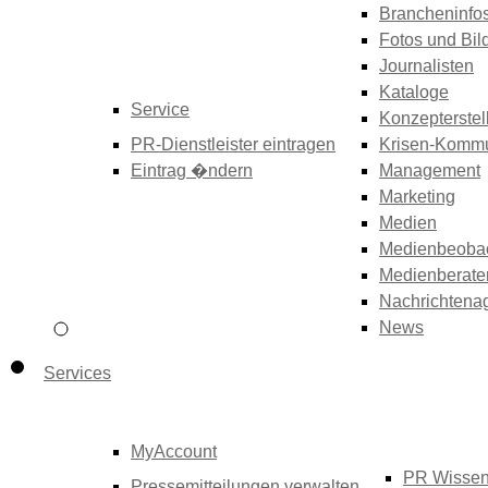
Brancheninfo
Fotos und Bil
Journalisten
Kataloge
Service
Konzepterstel
PR-Dienstleister eintragen
Krisen-Kommu
Eintrag �ndern
Management
Marketing
Medien
Medienbeoba
Medienberate
Nachrichtena
News
Services
MyAccount
PR Wisse
Pressemitteilungen verwalten