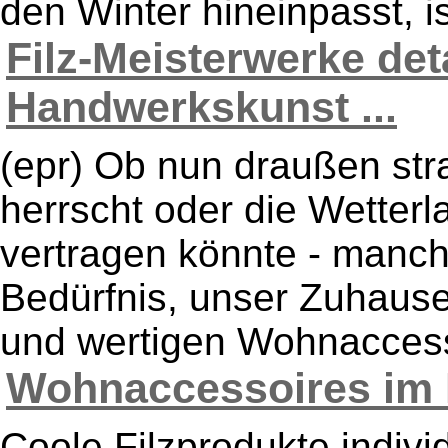
den Winter hineinpasst, ist
Filz-Meisterwerke deta
Handwerkskunst ...
(epr) Ob nun draußen st
herrscht oder die Wetterl
vertragen könnte - manch
Bedürfnis, unser Zuhaus
und wertigen Wohnaccesso
Wohnaccessoires im In
Coole Filzprodukte indivi