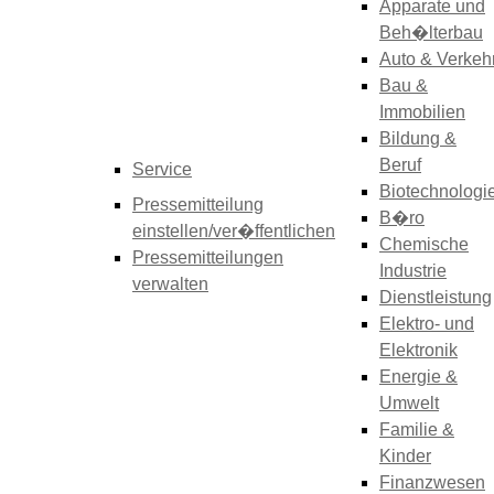
Apparate und
Beh�lterbau
Auto & Verkeh
Bau &
Immobilien
Bildung &
Beruf
Service
Biotechnologi
Pressemitteilung
B�ro
einstellen/ver�ffentlichen
Chemische
Pressemitteilungen
Industrie
verwalten
Dienstleistung
Elektro- und
Elektronik
Energie &
Umwelt
Familie &
Kinder
Finanzwesen