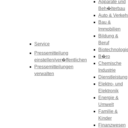
Apparate und
Beh�lterbau
Auto & Verkeh
Bau &
Immobilien
Bildung &
Beruf
Service
Biotechnologi
Pressemitteilung
B�ro
einstellen/ver�ffentlichen
Chemische
Pressemitteilungen
Industrie
verwalten
Dienstleistung
Elektro- und
Elektronik
Energie &
Umwelt
Familie &
Kinder
Finanzwesen