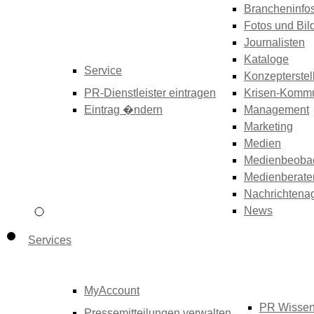
Brancheninfo
Fotos und Bil
Journalisten
Kataloge
Service
Konzepterstel
PR-Dienstleister eintragen
Krisen-Kommu
Eintrag �ndern
Management
Marketing
Medien
Medienbeoba
Medienberate
Nachrichtena
News
Services
MyAccount
PR Wisse
Pressemitteilungen verwalten