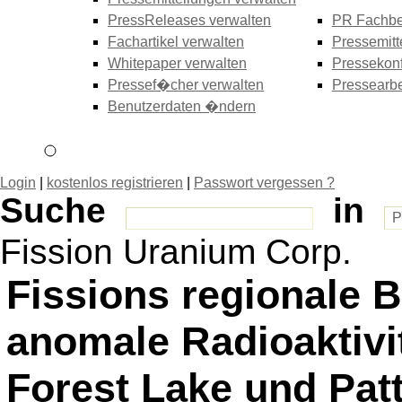
PressReleases verwalten
PR Fachbe
Fachartikel verwalten
Pressemitt
Whitepaper verwalten
Pressekonf
Pressef�cher verwalten
Pressearbe
Benutzerdaten �ndern
Login
|
kostenlos registrieren
|
Passwort vergessen ?
Suche
in
Fission Uranium Corp.
Fissions regionale B
anomale Radioaktivi
Forest Lake und Pat