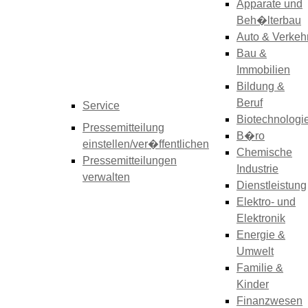
Apparate und
Beh�lterbau
Auto & Verkeh
Bau &
Immobilien
Bildung &
Beruf
Service
Biotechnologi
Pressemitteilung
B�ro
einstellen/ver�ffentlichen
Chemische
Pressemitteilungen
Industrie
verwalten
Dienstleistung
Elektro- und
Elektronik
Energie &
Umwelt
Familie &
Kinder
Finanzwesen