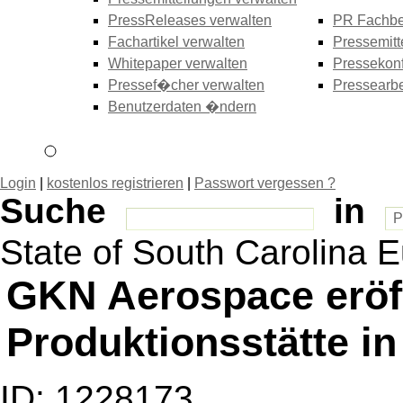
PressReleases verwalten
PR Fachbe
Fachartikel verwalten
Pressemitt
Whitepaper verwalten
Pressekonf
Pressef�cher verwalten
Pressearbe
Benutzerdaten �ndern
Login
|
kostenlos registrieren
|
Passwort vergessen ?
Suche
in
State of South Carolina 
GKN Aerospace eröf
Produktionsstätte in
ID: 1228173