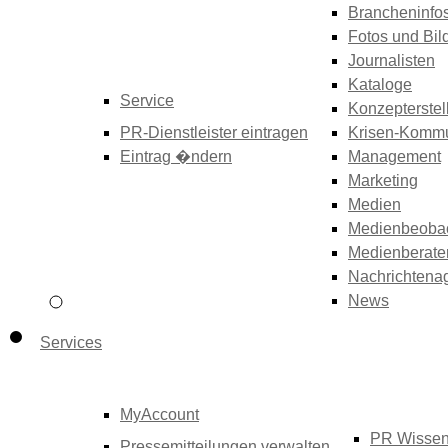
Brancheninfo
Fotos und Bil
Journalisten
Kataloge
Service
Konzepterstel
PR-Dienstleister eintragen
Krisen-Kommu
Eintrag �ndern
Management
Marketing
Medien
Medienbeoba
Medienberate
Nachrichtena
News
Services
MyAccount
PR Wisse
Pressemitteilungen verwalten