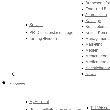
Brancheninfo
Fotos und Bil
Journalisten
Kataloge
Service
Konzepterstel
PR-Dienstleister eintragen
Krisen-Kommu
Eintrag �ndern
Management
Marketing
Medien
Medienbeoba
Medienberate
Nachrichtena
News
Services
MyAccount
PR Wisse
Pressemitteilungen verwalten