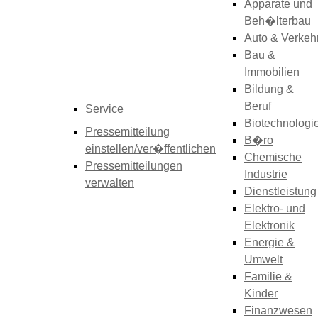
Apparate und
Beh�lterbau
Auto & Verkeh
Bau &
Immobilien
Bildung &
Beruf
Service
Biotechnologi
Pressemitteilung
B�ro
einstellen/ver�ffentlichen
Chemische
Pressemitteilungen
Industrie
verwalten
Dienstleistung
Elektro- und
Elektronik
Energie &
Umwelt
Familie &
Kinder
Finanzwesen