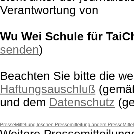
Verantwortung von
Wu Wei Schule für TaiC
senden
)
Beachten Sie bitte die w
Haftungsauschluß
(gem
und dem
Datenschutz
(g
PresseMitteliung löschen
Pressemitteilung ändern
PresseMitte
Weitere Pressemitteilung