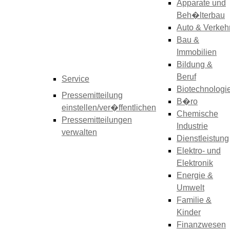
Apparate und
Beh�lterbau
Auto & Verkeh
Bau &
Immobilien
Bildung &
Beruf
Service
Biotechnologi
Pressemitteilung
B�ro
einstellen/ver�ffentlichen
Chemische
Pressemitteilungen
Industrie
verwalten
Dienstleistung
Elektro- und
Elektronik
Energie &
Umwelt
Familie &
Kinder
Finanzwesen