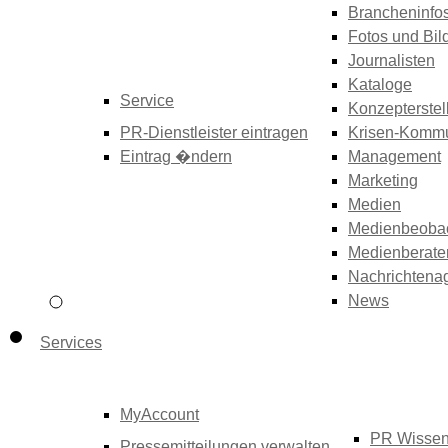
Brancheninfo
Fotos und Bil
Journalisten
Kataloge
Service
Konzepterstel
PR-Dienstleister eintragen
Krisen-Kommu
Eintrag �ndern
Management
Marketing
Medien
Medienbeoba
Medienberate
Nachrichtena
News
Services
MyAccount
PR Wisse
Pressemitteilungen verwalten