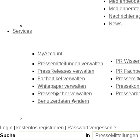
Medienbeoba
Medienberate
Nachrichtena
News
Services
MyAccount
PR Wisse
Pressemitteilungen verwalten
PressReleases verwalten
PR Fachbe
Fachartikel verwalten
Pressemitt
Whitepaper verwalten
Pressekonf
Pressef�cher verwalten
Pressearbe
Benutzerdaten �ndern
Login
|
kostenlos registrieren
|
Passwort vergessen ?
Suche
in