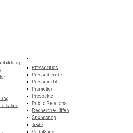
erbildung
Presseclubs
s
Pressedienste
der
Presserecht
Promotion
Prospekte
lung
Public Relations
nikation
Recherche-Hilfen
Sponsoring
Texte
Verb�nde