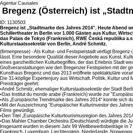
Agentur Causales
Bregenz (Österreich) ist „Stad
ID: 1130503
Bregenz ist „Stadtmarke des Jahres 2014“. Heute Abend wu
Schillertheater in Berlin vor 1.000 Gästen aus Kultur, Wirts
das Palais de Tokyo (Frankreich), RWE Česká republika a.
Kulturstaatssekretär von Berlin, André Schmitz.
(firmenpresse) - Als Kultur- und Festspielstadt verfügt Bregenz
lässt. Eine besondere Qualität dieser Angebote aus Kunst, Ku
eines ganzheitlichen Kulturbegriffes, der das Erlebnis Stadt wes
Großveranstaltungen wie den Bregenzer Festspielen mit der g
Kunsthaus Bregenz und das 2013 eröffnete spektaktuläre vora
Die 31-köpfige Expertenjury aus Wirtschaft. Politik, Kultur und
Preisträger geehrt:
•André Schmitz, ehemaliger Kulturstaatssekretär der Stadt Ber
•Das Institut du monde arabe (Frankreich) wurde zur "Europäi
•Als „Europäische Trendmarke des Jahres 2014“ konnte sich da
•Mit der Auszeichnung "Europäischer Kulturinvestor des Jahre
Films gewürdigt.
•Den Titel „Europäische Kulturtourismusregion des Jahres 2014
•Das Mahler Chamber Orchestra (Deutschland) würdigte die Jur
Insgesamt wurden in diesem Jahr 99 Wettbewerbsbeiträge in 7
Frankreich, Luxemburg, Liechtenstein, Niederlande, Norwegen,