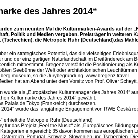
tmarke des Jahres 2014“
rden zum neunten Mal die Kulturmarken-Awards auf der „Ni
chaft, Politik und Medien vergeben. Preisträger in weiteren 
s. (Tschechien), die Metropole Ruhr (Deutschland),das Mah
 über ein strategisches Potential, das die vielseitigen Erlebni
ltur und der einzigartigen Naturlandschaft im Dreiländereck a
entlich mitbestimmt. Bregenz verstärkt die Positionierung als Kul
rößten Seebühne der Welt oder architektonischen Leuchttürmen
rlberg museum, so die Jurybegründung. www.bregenz.travel
 Medien hat am Abend unter dem Vorsitz von Prof. Oliver Scheytt,
lin wurde als „Europäischer Kulturmanager des Jahres 2014“ au
schen Kulturmarke des Jahres 2014" gewählt.
s Palais de Tokyo (Frankreich) durchsetzen.
s 2014" wurde das langjährige Engagement von RWE Česká repub
“ erhielt die Metropole Ruhr (Deutschland).
y für das Projekt „Feel the Music“ als „Europäisches Bildungs
 Kategorien eingereicht; 35 davon kommen aus europäischen Lä
 Österreich, Portugal, Schweiz, Slowenien und Tschechien. Die