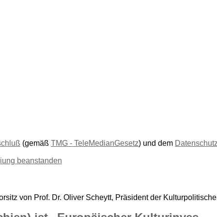
schluß
(gemäß
TMG - TeleMedianGesetz
) und dem
Datenschut
liung beanstanden
sitz von Prof. Dr. Oliver Scheytt, Präsident der Kulturpolitisch