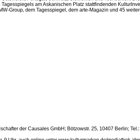
agesspiegels am Askanischen Platz stattfindenden KulturInves
 BMW-Group, dem Tagesspiegel, dem arte-Magazin und 45 weiter
schafter der Causales GmbH; Bötzowstr. 25, 10407 Berlin; Tel.
 9 Uhr, auch online unter www.kulturmarken.de/mediathek abru