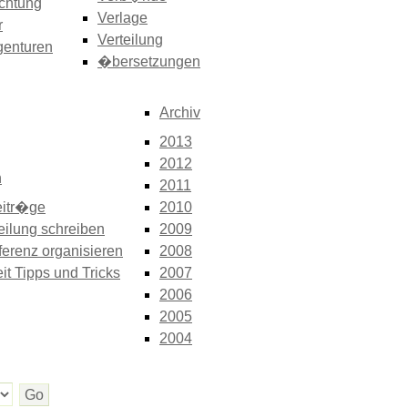
chtung
Verlage
r
Verteilung
genturen
�bersetzungen
Archiv
2013
2012
n
2011
itr�ge
2010
eilung schreiben
2009
erenz organisieren
2008
it Tipps und Tricks
2007
2006
2005
2004