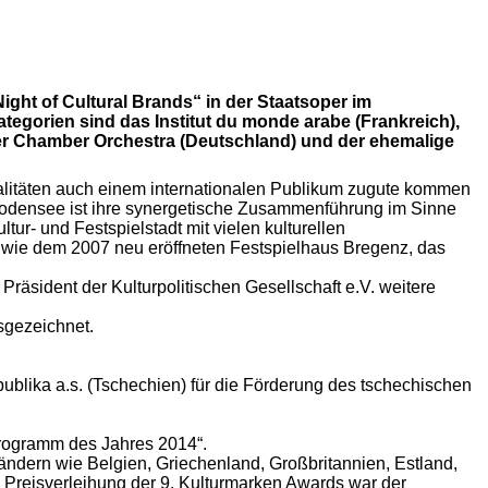
ght of Cultural Brands“ in der Staatsoper im
Kategorien sind das Institut du monde arabe (Frankreich),
ler Chamber Orchestra (Deutschland) und der ehemalige
squalitäten auch einem internationalen Publikum zugute kommen
m Bodensee ist ihre synergetische Zusammenführung im Sinne
tur- und Festspielstadt mit vielen kulturellen
 wie dem 2007 neu eröffneten Festspielhaus Bregenz, das
 Präsident der Kulturpolitischen Gesellschaft e.V. weitere
sgezeichnet.
lika a.s. (Tschechien) für die Förderung des tschechischen
programm des Jahres 2014“.
ndern wie Belgien, Griechenland, Großbritannien, Estland,
 Preisverleihung der 9. Kulturmarken Awards war der