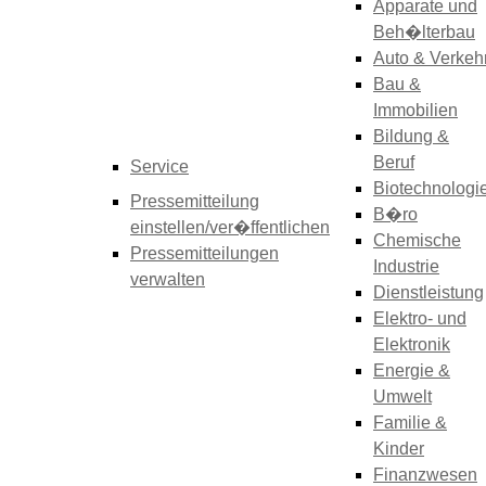
Apparate und
Beh�lterbau
Auto & Verkeh
Bau &
Immobilien
Bildung &
Beruf
Service
Biotechnologi
Pressemitteilung
B�ro
einstellen/ver�ffentlichen
Chemische
Pressemitteilungen
Industrie
verwalten
Dienstleistung
Elektro- und
Elektronik
Energie &
Umwelt
Familie &
Kinder
Finanzwesen