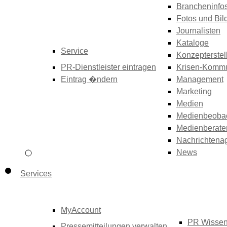
Brancheninfo
Fotos und Bil
Journalisten
Kataloge
Service
Konzepterstel
PR-Dienstleister eintragen
Krisen-Kommu
Eintrag �ndern
Management
Marketing
Medien
Medienbeoba
Medienberate
Nachrichtena
News
Services
MyAccount
PR Wisse
Pressemitteilungen verwalten