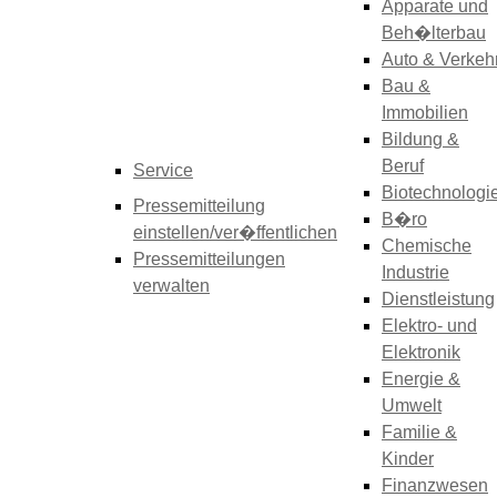
Apparate und
Beh�lterbau
Auto & Verkeh
Bau &
Immobilien
Bildung &
Beruf
Service
Biotechnologi
Pressemitteilung
B�ro
einstellen/ver�ffentlichen
Chemische
Pressemitteilungen
Industrie
verwalten
Dienstleistung
Elektro- und
Elektronik
Energie &
Umwelt
Familie &
Kinder
Finanzwesen