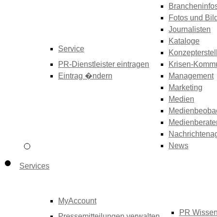
Brancheninfo
Fotos und Bil
Journalisten
Kataloge
Service
Konzepterstel
PR-Dienstleister eintragen
Krisen-Kommu
Eintrag �ndern
Management
Marketing
Medien
Medienbeoba
Medienberate
Nachrichtena
News
Services
MyAccount
PR Wisse
Pressemitteilungen verwalten