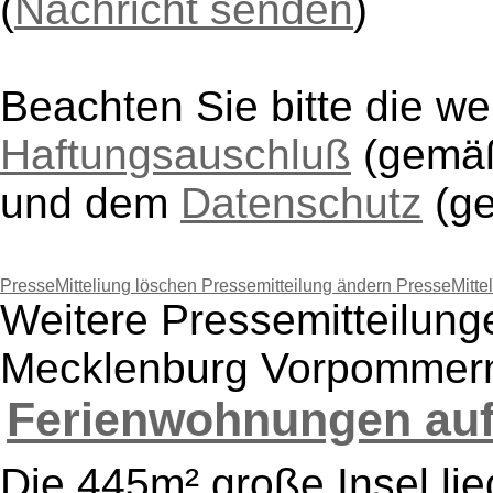
(
Nachricht senden
)
Beachten Sie bitte die w
Haftungsauschluß
(gem
und dem
Datenschutz
(g
PresseMitteliung löschen
Pressemitteilung ändern
PresseMitte
Weitere Pressemitteilung
Mecklenburg Vorpommern
Ferienwohnungen auf
Die 445m² große Insel lie