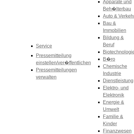
Apparate und
Beh�lterbau
Auto & Verkeh
Bau &
Immobilien
Bildung &
Beruf
Service
Biotechnologi
Pressemitteilung
B�ro
einstellen/ver�ffentlichen
Chemische
Pressemitteilungen
Industrie
verwalten
Dienstleistung
Elektro- und
Elektronik
Energie &
Umwelt
Familie &
Kinder
Finanzwesen