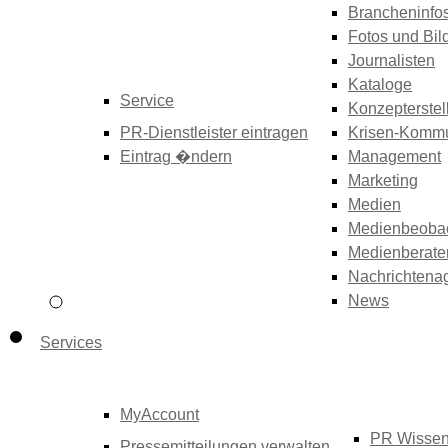
Brancheninfo
Fotos und Bil
Journalisten
Kataloge
Service
Konzepterstel
PR-Dienstleister eintragen
Krisen-Kommu
Eintrag �ndern
Management
Marketing
Medien
Medienbeoba
Medienberate
Nachrichtena
News
Services
MyAccount
PR Wisse
Pressemitteilungen verwalten