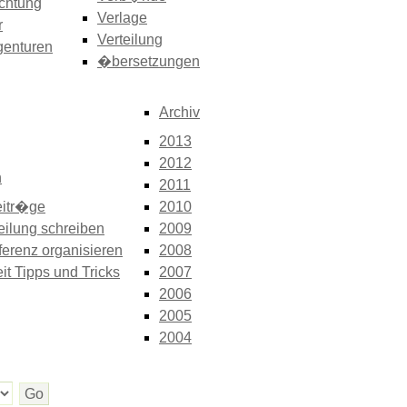
chtung
Verlage
r
Verteilung
genturen
�bersetzungen
Archiv
2013
2012
n
2011
itr�ge
2010
eilung schreiben
2009
erenz organisieren
2008
it Tipps und Tricks
2007
2006
2005
2004