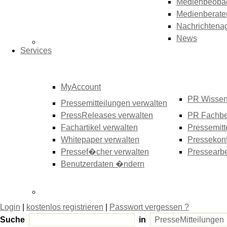
Medienbeoba
Medienberate
Nachrichtena
News
Services
MyAccount
PR Wisse
Pressemitteilungen verwalten
PressReleases verwalten
PR Fachbe
Fachartikel verwalten
Pressemitt
Whitepaper verwalten
Pressekonf
Pressef�cher verwalten
Pressearbe
Benutzerdaten �ndern
Login
|
kostenlos registrieren
|
Passwort vergessen ?
Suche
in