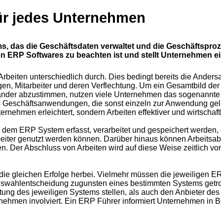
ür jedes Unternehmen
 das die Geschäftsdaten verwaltet und die Geschäftsprozes
on ERP Softwares zu beachten ist und stellt Unternehmen e
rbeiten unterschiedlich durch. Dies bedingt bereits die Andersa
ngen, Mitarbeiter und deren Verflechtung. Um ein Gesamtbild 
einander abzustimmen, nutzen viele Unternehmen das sogenannt
 Geschäftsanwendungen, die sonst einzeln zur Anwendung gelan
ernehmen erleichtert, sondern Arbeiten effektiver und wirtschaf
em ERP System erfasst, verarbeitet und gespeichert werden, da
eiter genutzt werden können. Darüber hinaus können Arbeitsab
en. Der Abschluss von Arbeiten wird auf diese Weise zeitlich v
ie gleichen Erfolge herbei. Vielmehr müssen die jeweiligen E
uswahlentscheidung zugunsten eines bestimmten Systems getro
tung des jeweiligen Systems stellen, als auch den Anbieter de
hmen involviert. Ein ERP Führer informiert Unternehmen in Be