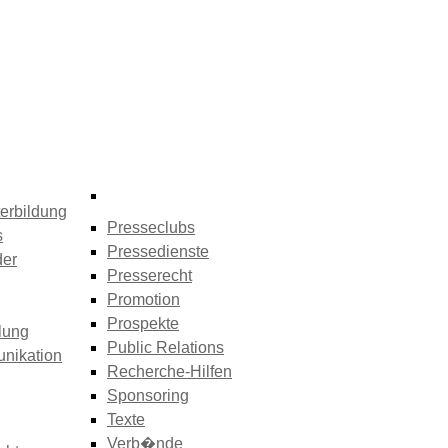
erbildung
Presseclubs
s
Pressedienste
der
Presserecht
Promotion
Prospekte
lung
Public Relations
nikation
Recherche-Hilfen
Sponsoring
Texte
Verb�nde