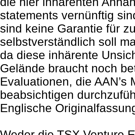
die hier inhärenten Annah
statements vernünftig sin
sind keine Garantie für z
selbstverständlich soll m
da diese inhärente Unsic
Gelände braucht noch bet
Evaluationen, die AAN’s
beabsichtigen durchzuführ
Englische Originalfassung
Weder die TSX Venture E