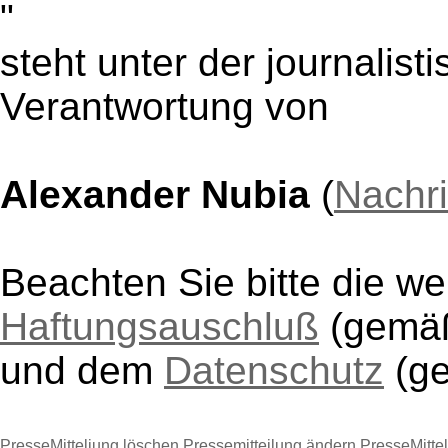
"
steht unter der journalist
Verantwortung von
Alexander Nubia
(
Nachr
Beachten Sie bitte die w
Haftungsauschluß
(gem
und dem
Datenschutz
(g
PresseMitteliung löschen
Pressemitteilung ändern
PresseMitte