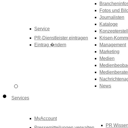
Brancheninfo
Fotos und Bil
Journalisten
Kataloge
Service
Konzepterstel
PR-Dienstleister eintragen
Krisen-Kommu
Eintrag �ndern
Management
Marketing
Medien
Medienbeoba
Medienberate
Nachrichtena
News
Services
MyAccount
PR Wisse
Pressemitteilungen verwalten