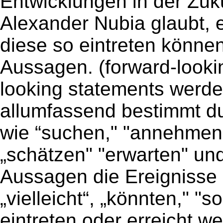
Entwicklungen in der Zuk
Alexander Nubia glaubt, 
diese so eintreten könne
Aussagen. (forward­-look
looking statements werde
allumfassend bestimmt d
wie “suchen," "annehmen,
„schätzen" "erwarten" un
Aussagen die Ereignisse 
„vielleicht“, „könnten," "s
eintreten oder erreicht w