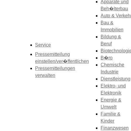
Apparate und
Beh�lterbau
Auto & Verkeh
Bau &
Immobilien
Bildung &
Beruf
Service
Biotechnologi
Pressemitteilung
B�ro
einstellen/ver�ffentlichen
Chemische
Pressemitteilungen
Industrie
verwalten
Dienstleistung
Elektro- und
Elektronik
Energie &
Umwelt
Familie &
Kinder
Finanzwesen