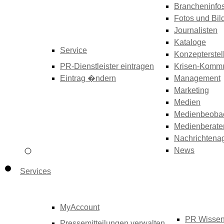
Brancheninfo
Fotos und Bil
Journalisten
Kataloge
Service
Konzepterstel
PR-Dienstleister eintragen
Krisen-Kommu
Eintrag �ndern
Management
Marketing
Medien
Medienbeoba
Medienberate
Nachrichtena
News
Services
MyAccount
PR Wisse
Pressemitteilungen verwalten