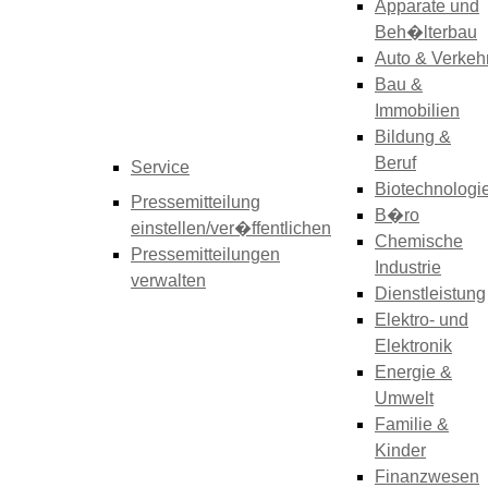
Apparate und
Beh�lterbau
Auto & Verkeh
Bau &
Immobilien
Bildung &
Beruf
Service
Biotechnologi
Pressemitteilung
B�ro
einstellen/ver�ffentlichen
Chemische
Pressemitteilungen
Industrie
verwalten
Dienstleistung
Elektro- und
Elektronik
Energie &
Umwelt
Familie &
Kinder
Finanzwesen