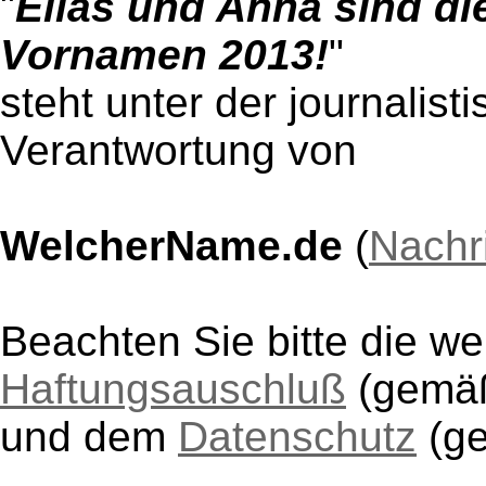
"
Elias und Anna sind di
Vornamen 2013!
"
steht unter der journalist
Verantwortung von
WelcherName.de
(
Nachr
Beachten Sie bitte die w
Haftungsauschluß
(gem
und dem
Datenschutz
(g