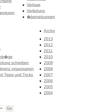
chtung
Verlage
r
Verteilung
genturen
�bersetzungen
Archiv
2013
2012
n
2011
itr�ge
2010
eilung schreiben
2009
erenz organisieren
2008
it Tipps und Tricks
2007
2006
2005
2004