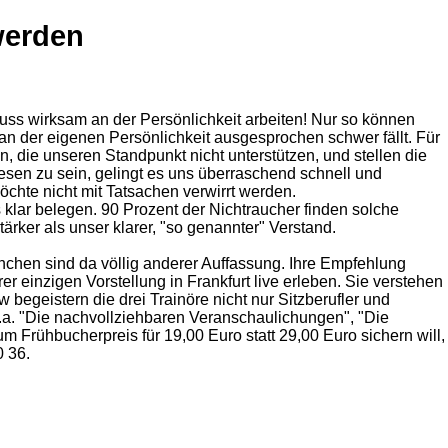
werden
ss wirksam an der Persönlichkeit arbeiten! Nur so können
 an der eigenen Persönlichkeit ausgesprochen schwer fällt. Für
, die unseren Standpunkt nicht unterstützen, und stellen die
esen zu sein, gelingt es uns überraschend schnell und
chte nicht mit Tatsachen verwirrt werden.
klar belegen. 90 Prozent der Nichtraucher finden solche
ker als unser klarer, "so genannter" Verstand.
hen sind da völlig anderer Auffassung. Ihre Empfehlung
r einzigen Vorstellung in Frankfurt live erleben. Sie verstehen
 begeistern die drei Trainöre nicht nur Sitzberufler und
.a. "Die nachvollziehbaren Veranschaulichungen", "Die
m Frühbucherpreis für 19,00 Euro statt 29,00 Euro sichern will,
0 36.