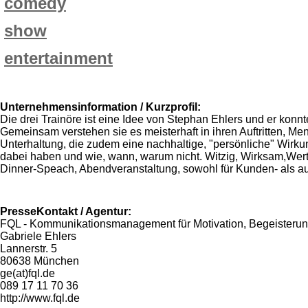
comedy
show
entertainment
Unternehmensinformation / Kurzprofil:
Die drei Trainöre ist eine Idee von Stephan Ehlers und er ko
Gemeinsam verstehen sie es meisterhaft in ihren Auftritten, Me
Unterhaltung, die zudem eine nachhaltige, "persönliche" Wirku
dabei haben und wie, wann, warum nicht. Witzig, Wirksam,Wertvoll.
Dinner-Speach, Abendveranstaltung, sowohl für Kunden- als auc
PresseKontakt / Agentur:
FQL - Kommunikationsmanagement für Motivation, Begeisterun
Gabriele Ehlers
Lannerstr. 5
80638 München
ge(at)fql.de
089 17 11 70 36
http://www.fql.de