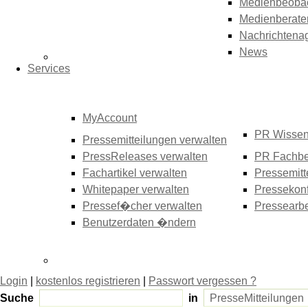
Medienbeoba
Medienberate
Nachrichtena
News
Services
MyAccount
PR Wisse
Pressemitteilungen verwalten
PressReleases verwalten
PR Fachbe
Fachartikel verwalten
Pressemitt
Whitepaper verwalten
Pressekonf
Pressef�cher verwalten
Pressearbe
Benutzerdaten �ndern
Login
|
kostenlos registrieren
|
Passwort vergessen ?
Suche
in