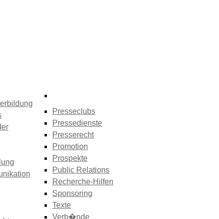
erbildung
Presseclubs
s
Pressedienste
der
Presserecht
Promotion
Prospekte
lung
Public Relations
nikation
Recherche-Hilfen
Sponsoring
Texte
Verb�nde