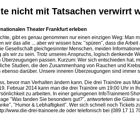
te nicht mit Tatsachen verwirrt 
rnationalen Theater Frankfurt erleben
öchte, gibt es genau genommen nur einen einzigen Weg: Man mu
wir das alle ... aber wir wissen bzw. "spüren", dass die Arbeit
ie Gesellschaft gleichgesinnter Menschen, meiden Informationen
 als wir zu sein. Trotz unseres Anspruchs, logisch denkende W
en Überzeugungen passen. Kurzum: Wer sich entschieden hat, mö
aftliche Studien, die den Zusammenhang von Rauchen und Krebs 
ebenso darüber. Unsere inneren Überzeugungen sind immer stär
 bevor man Verhalten ändern kann. Die drei Trainöre aus Münc
19. Februar 2014 kann man die drei Trainöre um 19:00 Uhr in Ihre
rsönlichkeit zu arbeiten. In einer gelungenen InfoTrainment-Show
rage "Was fanden Sie besonders gut?", antworteten die Gäste u
nke", "Humor & Lebhaftigkeit". Wer sich schnell noch Tickets zu
p://www.die-drei-trainoere.de oder telefonisch bei (089 17 11 7