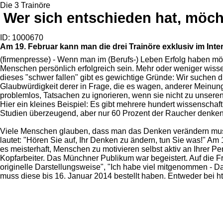
Die 3 Trainöre
Wer sich entschieden hat, möch
ID: 1000670
Am 19. Februar kann man die drei Trainöre exklusiv im Inte
(firmenpresse) - Wenn man im (Berufs-) Leben Erfolg haben m
Menschen persönlich erfolgreich sein. Mehr oder weniger wissen 
dieses "schwer fallen" gibt es gewichtige Gründe: Wir suchen d
Glaubwürdigkeit derer in Frage, die es wagen, anderer Meinung
problemlos, Tatsachen zu ignorieren, wenn sie nicht zu unser
Hier ein kleines Beispiel: Es gibt mehrere hundert wissensch
Studien überzeugend, aber nur 60 Prozent der Raucher denken 
Viele Menschen glauben, dass man das Denken verändern muss,
lautet: "Hören Sie auf, Ihr Denken zu ändern, tun Sie was!" Am 
es meisterhaft, Menschen zu motivieren selbst aktiv an Ihrer Pe
Kopfarbeiter. Das Münchner Publikum war begeistert. Auf die F
originelle Darstellungsweise", "Ich habe viel mitgenommen - Da
muss diese bis 16. Januar 2014 bestellt haben. Entweder bei htt