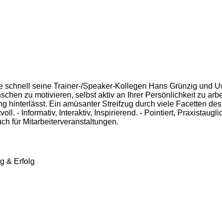
nnte schnell seine Trainer-/Speaker-Kollegen Hans Grünzig und
nschen zu motivieren, selbst aktiv an Ihrer Persönlichkeit zu a
ng hinterlässt. Ein amüsanter Streifzug durch viele Facetten 
 - Informativ, Interaktiv, Inspirierend. - Pointiert, Praxistaugl
h für Mitarbeiterveranstaltungen.
g & Erfolg