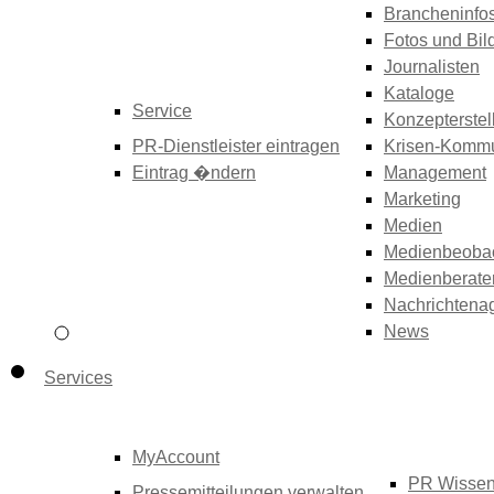
Brancheninfo
Fotos und Bil
Journalisten
Kataloge
Service
Konzepterstel
PR-Dienstleister eintragen
Krisen-Kommu
Eintrag �ndern
Management
Marketing
Medien
Medienbeoba
Medienberate
Nachrichtena
News
Services
MyAccount
PR Wisse
Pressemitteilungen verwalten