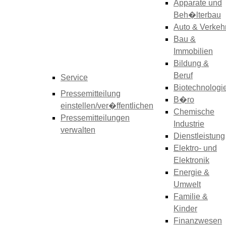
Apparate und
Beh�lterbau
Auto & Verkeh
Bau &
Immobilien
Bildung &
Beruf
Service
Biotechnologi
Pressemitteilung
B�ro
einstellen/ver�ffentlichen
Chemische
Pressemitteilungen
Industrie
verwalten
Dienstleistung
Elektro- und
Elektronik
Energie &
Umwelt
Familie &
Kinder
Finanzwesen