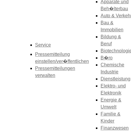
Apparate und
Beh�lterbau
Auto & Verkeh
Bau &
Immobilien
Bildung &
Beruf
Service
Biotechnologi
Pressemitteilung
B�ro
einstellen/ver�ffentlichen
Chemische
Pressemitteilungen
Industrie
verwalten
Dienstleistung
Elektro- und
Elektronik
Energie &
Umwelt
Familie &
Kinder
Finanzwesen