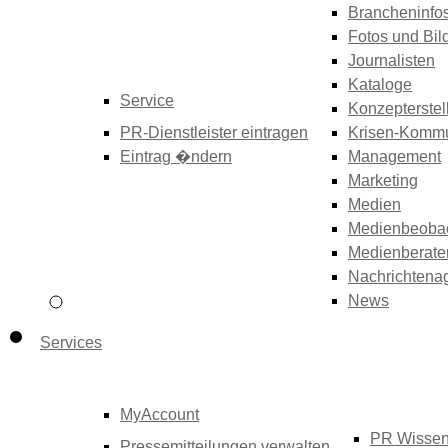
Brancheninfo
Fotos und Bil
Journalisten
Kataloge
Service
Konzepterstel
PR-Dienstleister eintragen
Krisen-Kommu
Eintrag �ndern
Management
Marketing
Medien
Medienbeoba
Medienberate
Nachrichtena
News
Services
MyAccount
PR Wisse
Pressemitteilungen verwalten