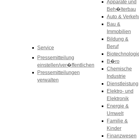
Apparate und
Beh�lterbau
Auto & Verkeh
Bau &
Immobilien
Bildung &
Beruf
Service
Biotechnologi
Pressemitteilung
B�ro
einstellen/ver�ffentlichen
Chemische
Pressemitteilungen
Industrie
verwalten
Dienstleistung
Elektro- und
Elektronik
Energie &
Umwelt
Familie &
Kinder
Finanzwesen