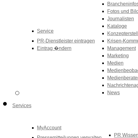
Brancheninfo
Fotos und Bil
Journalisten
Kataloge
Service
Konzepterstel
PR-Dienstleister eintragen
Krisen-Kommu
Eintrag �ndern
Management
Marketing
Medien
Medienbeoba
Medienberate
Nachrichtena
News
Services
MyAccount
PR Wisse
Pressemitteilungen verwalten