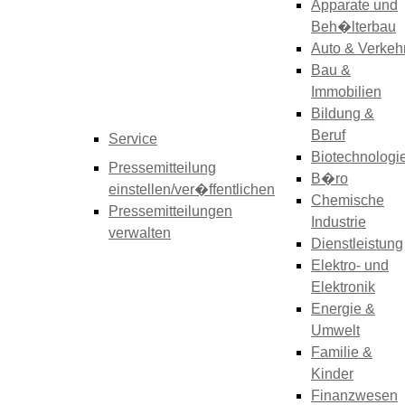
Apparate und
Beh�lterbau
Auto & Verkeh
Bau &
Immobilien
Bildung &
Beruf
Service
Biotechnologi
Pressemitteilung
B�ro
einstellen/ver�ffentlichen
Chemische
Pressemitteilungen
Industrie
verwalten
Dienstleistung
Elektro- und
Elektronik
Energie &
Umwelt
Familie &
Kinder
Finanzwesen