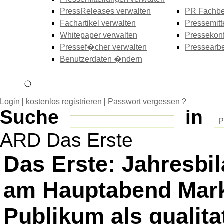
PressReleases verwalten
PR Fachbe
Fachartikel verwalten
Pressemitt
Whitepaper verwalten
Pressekonf
Pressef�cher verwalten
Pressearbe
Benutzerdaten �ndern
Login
|
kostenlos registrieren
|
Passwort vergessen ?
Suche
in
ARD Das Erste
Das Erste: Jahresbil
am Hauptabend Mark
Publikum als qualit