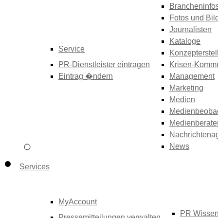
Brancheninfo
Fotos und Bil
Journalisten
Kataloge
Service
Konzepterstel
PR-Dienstleister eintragen
Krisen-Kommu
Eintrag �ndern
Management
Marketing
Medien
Medienbeoba
Medienberate
Nachrichtena
News
Services
MyAccount
PR Wisse
Pressemitteilungen verwalten