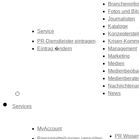
Brancheninfo
Fotos und Bil
Journalisten
Kataloge
Service
Konzepterstel
PR-Dienstleister eintragen
Krisen-Kommu
Eintrag �ndern
Management
Marketing
Medien
Medienbeoba
Medienberate
Nachrichtena
News
Services
MyAccount
PR Wisse
Pressemitteilungen verwalten