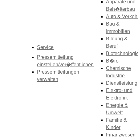
Apparate und
Beh�lterbau
Auto & Verkeh
Bau &
Immobilien
Bildung &
Beruf
Service
Biotechnologi
Pressemitteilung
B�ro
einstellen/ver�ffentlichen
Chemische
Pressemitteilungen
Industrie
verwalten
Dienstleistung
Elektro- und
Elektronik
Energie &
Umwelt
Familie &
Kinder
Finanzwesen